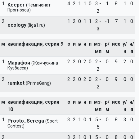
1
4
2
1
1
0
3 -
1
8
1
0
Keeper
(Чемпионат
Прогнозов)
2
2
1
2
0
1
1
2 -
-1
7
1
0
ecology
(liga1.ru)
3
м
квалификация, серия 9
о
и
в
н
п
мз-
р/
исх
у/
н/
мп
м
н
я
1
2
2
0
2
0
2 -
0
9
2
0
Марафон
(Жемчужина
Кузбасса)
2
2
2
2
0
2
0
2 -
0
9
0
0
rumkot
(PrimeGang)
2
м
квалификация, серия
о
и
в
н
п
мз-
р/
исх
у/
н/
10
мп
м
н
я
1
3
2
1
0
1
5 -
0
8
3
0
Prosto_Serega
(Sport
Contest)
5
2
3
2
1
0
1
5 -
0
8
0
0