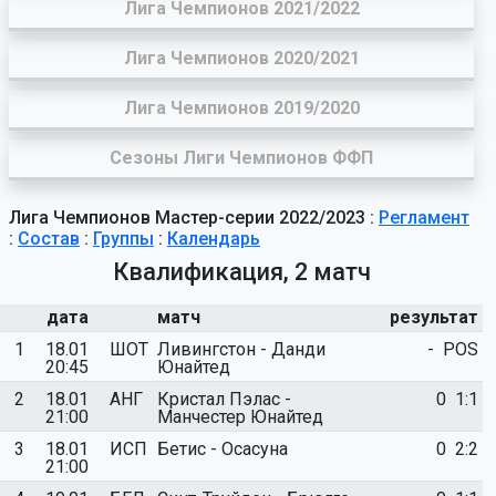
Лига Чемпионов 2021/2022
Лига Чемпионов 2020/2021
Лига Чемпионов 2019/2020
Сезоны Лиги Чемпионов ФФП
Лига Чемпионов Мастер-серии 2022/2023 :
Регламент
:
Состав
:
Группы
:
Календарь
Квалификация, 2 матч
дата
матч
результат
1
18.01
ШОТ
Ливингстон - Данди
-
POS
20:45
Юнайтед
2
18.01
АНГ
Кристал Пэлас -
0
1:1
21:00
Манчестер Юнайтед
3
18.01
ИСП
Бетис - Осасуна
0
2:2
21:00