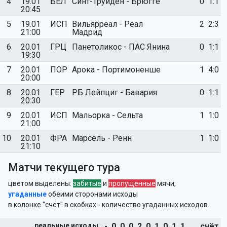
4
19.01
БЕЛ
Синт-Труйден - Брюгге
0
1:1
20:45
5
19.01
ИСП
Вильярреал - Реал
2
2:3
21:00
Мадрид
6
20.01
ГРЦ
Панетоликос - ПАС Янина
0
1:1
19:30
7
20.01
ПОР
Арока - Портимоненше
1
4:0
20:00
8
20.01
ГЕР
РБ Лейпциг - Бавария
0
1:1
20:30
9
20.01
ИСП
Мальорка - Сельта
1
1:0
21:00
10
20.01
ФРА
Марсель - Ренн
1
1:0
21:10
Матчи текущего тура
цветом выделены:
забитые
и
пропущенные
мячи,
угаданные
обеими сторонами исходы
в колонке "счёт" в скобках - количество угаданных исходов
реальные исходы
- 0 0 0 2 0 1 0 1 1
счёт