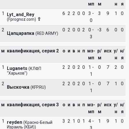
мп
м
н
я
1
6
2
2
0
0
3 -
3
9
1
0
Lyt_and_Rey
⇧
(Fprognoz.com)
0
2
0
2
0
0
2
0 -
-3
6
0
0
Цапцарапка
(RED ARMY)
3
м
квалификация, серия 2
о
и
в
н
п
мз-
р/
исх
у/
н/
мп
м
н
я
1
2
2
0
2
0
1 -
0
7
2
0
Luganets
(КЛФП
"Харьков")
1
2
2
2
0
2
0
1 -
0
7
1
0
Выскочка
(KFP.RU)
1
м
квалификация, серия 3
о
и
в
н
п
мз-
р/
исх
у/
н/
мп
м
н
я
1
3
2
1
0
1
4 -
1
9
1
0
reyden
(Красно-Белый
Израиль (КБИ))
3