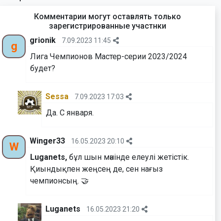
Комментарии могут оставлять только
зарегистрированные участнки
grionik
7.09.2023 11:45
g
Лига Чемпионов Мастер-серии 2023/2024
будет?
Sessa
7.09.2023 17:03
Да. С января.
Winger33
16.05.2023 20:10
W
Luganets,
бұл шын мәнінде елеулі жетістік.
Қиындықпен жеңсең де, сен нағыз
чемпионсың. 🤝
Luganets
16.05.2023 21:20