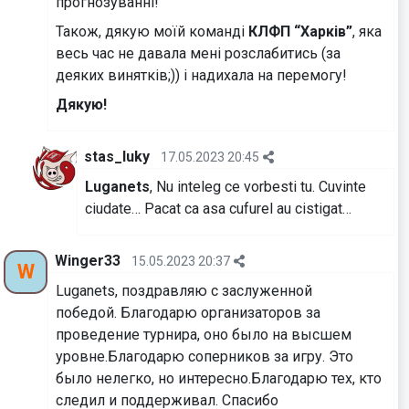
прогнозуванні!
Також, дякую моїй команді
КЛФП “Харків”
, яка
весь час не давала мені розслабитись (за
деяких винятків;)) і надихала на перемогу!
Дякую!
stas_luky
17.05.2023 20:45
Luganets
, Nu inteleg ce vorbesti tu. Cuvinte
ciudate… Pacat ca asa cufurel au cistigat…
Winger33
15.05.2023 20:37
W
Luganets, поздравляю с заслуженной
победой. Благодарю организаторов за
проведение турнира, оно было на высшем
уровне.Благодарю соперников за игру. Это
было нелегко, но интересно.Благодарю тех, кто
следил и поддерживал. Спасибо