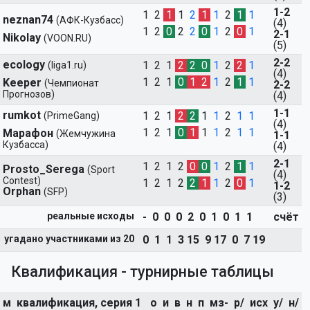
1-2
1 2
1
1
2
1
1
2
1
1
neznan74
(АФК-Кузбасс)
(4)
1 2
0
2
2
0
1
2
0
1
2-1
Nikolay
(VOON.RU)
(5)
2-2
ecology
1 2 1
2
2
0
1
2
2
1
(liga1.ru)
(4)
1 2 1
0
1
2
1
2
1
1
Keeper
(Чемпионат
2-2
Прогнозов)
(4)
1-1
rumkot
1 2 1
2
2
1
1
2
1
1
(PrimeGang)
(4)
1 2 1
0
1
1
1
2
1
1
Марафон
(Жемчужина
1-1
Кузбасса)
(4)
2-1
1 2 1 2
0
0
1
2
1
1
Prosto_Serega
(Sport
(4)
Contest)
1 2 1 2
2
1
1
2
0
1
1-2
Orphan
(SFP)
(3)
реальные исходы
- 0 0 0 2 0 1 0 1 1
счёт
угадано участниками из 20
0 1 1 3 15 9 17 0 7 19
Квалификация - турнирные таблицы
м
квалификация, серия 1
о
и
в
н
п
мз-
р/
исх
у/
н/