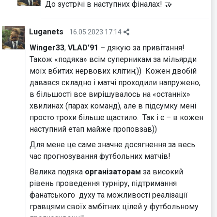
До зустрічі в наступних фіналах! 🤝
Luganets
16.05.2023 17:14
Winger33
,
VLAD’91
– дякую за привітання!
Також «подяка» всім суперникам за мільярди
моїх вбитих нервових клітин;)) Кожен двобій
давався складно і матчі проходили напружено,
в більшості все вирішувалось на «останніх»
хвилинах (парах команд), але в підсумку мені
просто трохи більше щастило. Так і є – в кожен
наступний етап майже проповзав))
Для мене це саме значне досягнення за весь
час прогнозування футбольних матчів!
Велика подяка
організаторам
за високий
рівень проведення турніру, підтримання
фанатського духу та можливості реалізації
гравцями своїх амбітних цілей у футбольному