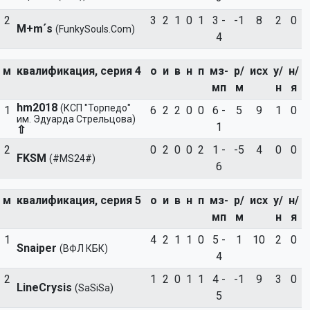
2
3
2
1
0
1
3 -
-1
8
2
0
M+m´s
(FunkySouls.Com)
4
м
квалификация, серия 4
о
и
в
н
п
мз-
р/
исх
у/
н/
мп
м
н
я
hm2018
(КСП "Торпедо"
1
6
2
2
0
0
6 -
5
9
1
0
им. Эдуарда Стрельцова)
1
⇧
2
0
2
0
0
2
1 -
-5
4
0
0
FKSM
(#MS24#)
6
м
квалификация, серия 5
о
и
в
н
п
мз-
р/
исх
у/
н/
мп
м
н
я
1
4
2
1
1
0
5 -
1
10
2
0
Snaiper
(ВФЛ КБК)
4
2
1
2
0
1
1
4 -
-1
9
3
0
LineCrysis
(SaSiSa)
5