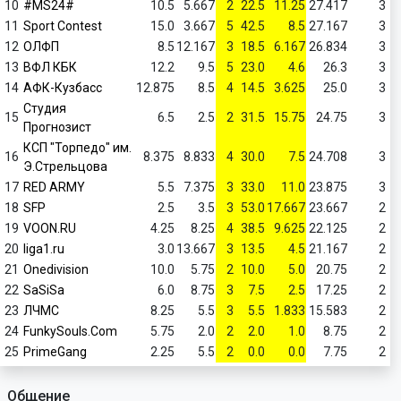
10
#MS24#
10.5
5.667
2
22.5
11.25
27.417
3
11
Sport Contest
15.0
3.667
5
42.5
8.5
27.167
3
12
ОЛФП
8.5
12.167
3
18.5
6.167
26.834
3
13
ВФЛ КБК
12.2
9.5
5
23.0
4.6
26.3
3
14
АФК-Кузбасс
12.875
8.5
4
14.5
3.625
25.0
3
Студия
15
6.5
2.5
2
31.5
15.75
24.75
3
Прогнозист
КСП "Торпедо" им.
16
8.375
8.833
4
30.0
7.5
24.708
3
Э.Стрельцова
17
RED ARMY
5.5
7.375
3
33.0
11.0
23.875
3
18
SFP
2.5
3.5
3
53.0
17.667
23.667
2
19
VOON.RU
4.25
8.25
4
38.5
9.625
22.125
2
20
liga1.ru
3.0
13.667
3
13.5
4.5
21.167
2
21
Onedivision
10.0
5.75
2
10.0
5.0
20.75
2
22
SaSiSa
6.0
8.75
3
7.5
2.5
17.25
2
23
ЛЧМС
8.25
5.5
3
5.5
1.833
15.583
2
24
FunkySouls.Com
5.75
2.0
2
2.0
1.0
8.75
2
25
PrimeGang
2.25
5.5
2
0.0
0.0
7.75
2
Общение