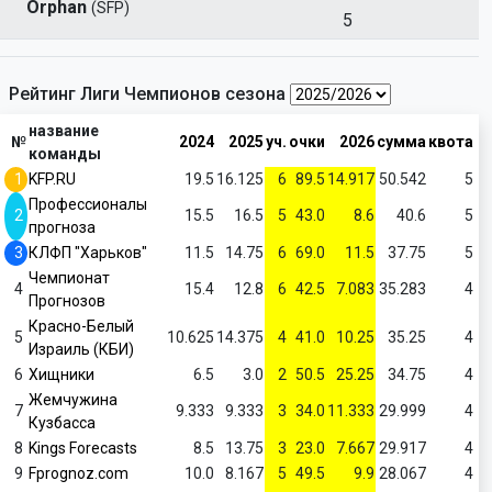
Orphan
(SFP)
5
Рейтинг Лиги Чемпионов сезона
название
№
2024
2025
уч.
очки
2026
сумма
квота
команды
1
KFP.RU
19.5
16.125
6
89.5
14.917
50.542
5
Профессионалы
2
15.5
16.5
5
43.0
8.6
40.6
5
прогноза
3
КЛФП "Харьков"
11.5
14.75
6
69.0
11.5
37.75
5
Чемпионат
4
15.4
12.8
6
42.5
7.083
35.283
4
Прогнозов
Красно-Белый
5
10.625
14.375
4
41.0
10.25
35.25
4
Израиль (КБИ)
6
Хищники
6.5
3.0
2
50.5
25.25
34.75
4
Жемчужина
7
9.333
9.333
3
34.0
11.333
29.999
4
Кузбасса
8
Kings Forecasts
8.5
13.75
3
23.0
7.667
29.917
4
9
Fprognoz.com
10.0
8.167
5
49.5
9.9
28.067
4