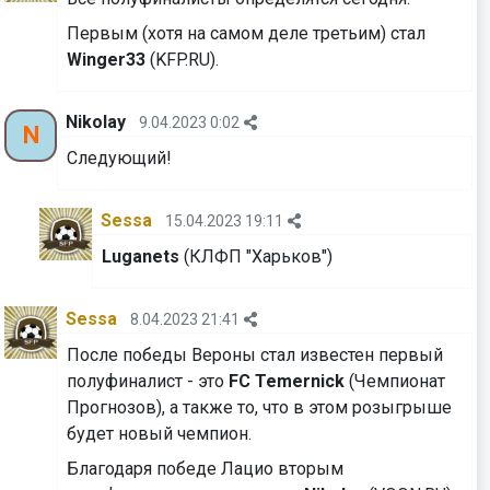
Первым (хотя на самом деле третьим) стал
Winger33
(KFP.RU).
Nikolay
9.04.2023 0:02
N
Следующий!
Sessa
15.04.2023 19:11
Luganets
(КЛФП "Харьков")
Sessa
8.04.2023 21:41
После победы Вероны стал известен первый
полуфиналист - это
FC Temernick
(Чемпионат
Прогнозов), а также то, что в этом розыгрыше
будет новый чемпион.
Благодаря победе Лацио вторым