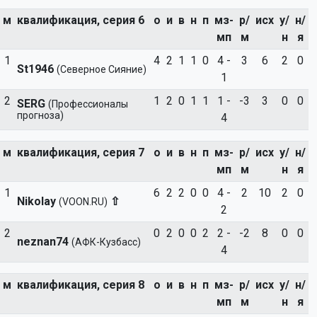
м
квалификация, серия 6
о
и
в
н
п
мз-
р/
исх
у/
н/
мп
м
н
я
1
4
2
1
1
0
4 -
3
6
2
0
St1946
(Северное Сияние)
1
2
1
2
0
1
1
1 -
-3
3
0
0
SERG
(Профессионалы
прогноза)
4
м
квалификация, серия 7
о
и
в
н
п
мз-
р/
исх
у/
н/
мп
м
н
я
1
6
2
2
0
0
4 -
2
10
2
0
Nikolay
⇧
(VOON.RU)
2
2
0
2
0
0
2
2 -
-2
8
0
0
neznan74
(АФК-Кузбасс)
4
м
квалификация, серия 8
о
и
в
н
п
мз-
р/
исх
у/
н/
мп
м
н
я