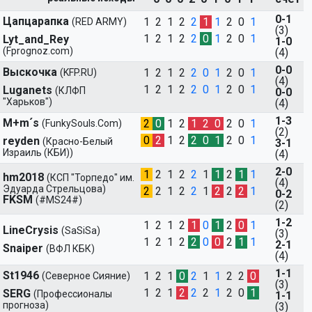
0-1
Цапцарапка
1 2 1 2
2
1
1
2 0
1
(RED ARMY)
(3)
1 2 1 2
2
0
1
2 0
1
Lyt_and_Rey
1-0
(Fprognoz.com)
(4)
0-0
Выскочка
1 2 1 2
2
0
1
2 0
1
(KFP.RU)
(4)
1 2 1 2
2
0
1
2 0
1
Luganets
(КЛФП
0-0
"Харьков")
(4)
1-3
M+m´s
2
0
1 2
1
2
0
2 0
1
(FunkySouls.Com)
(2)
0
2
1 2
2
0
1
2 0
1
reyden
(Красно-Белый
3-1
Израиль (КБИ))
(4)
2-0
1
2 1 2
2
1
1
2
1
1
hm2018
(КСП "Торпедо" им.
(4)
Эдуарда Стрельцова)
2
2 1 2
2
1
2
2
2
1
0-2
FKSM
(#MS24#)
(2)
1-2
1 2 1 2
1
0
1
2
0
1
LineCrysis
(SaSiSa)
(3)
1 2 1 2
2
0
0
2
1
1
2-1
Snaiper
(ВФЛ КБК)
(4)
1-1
St1946
1 2 1
0
2
1
1
2 2
0
(Северное Сияние)
(3)
1 2 1
2
2
2
1
2 0
1
SERG
(Профессионалы
1-1
прогноза)
(3)