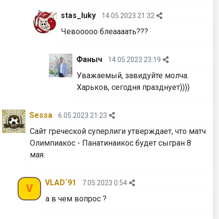
stas_luky
14.05.2023 21:32
Чевооооо блеаааать???
Фаныч
14.05.2023 23:19
Уважаемый, завидуйте молча.
Харьков, сегодня празднует))))
Sessa
6.05.2023 21:23
Сайт греческой суперлиги утверждает, что матч
Олимпиакос - Панатинаикос будет сыгран 8
мая.
VLAD´91
7.05.2023 0:54
V
а в чем вопрос ?