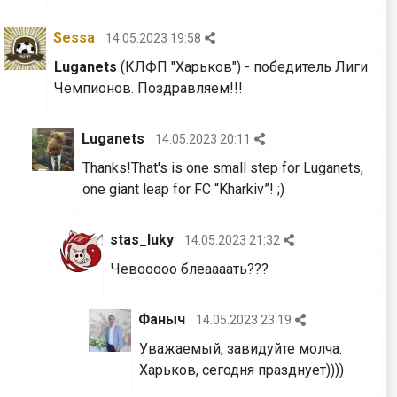
Sessa
14.05.2023 19:58
Luganets
(КЛФП "Харьков") - победитель Лиги
Чемпионов. Поздравляем!!!
Luganets
14.05.2023 20:11
Thanks!That's is one small step for Luganets,
one giant leap for FC “Kharkiv”! ;)
stas_luky
14.05.2023 21:32
Чевооооо блеаааать???
Фаныч
14.05.2023 23:19
Уважаемый, завидуйте молча.
Харьков, сегодня празднует))))