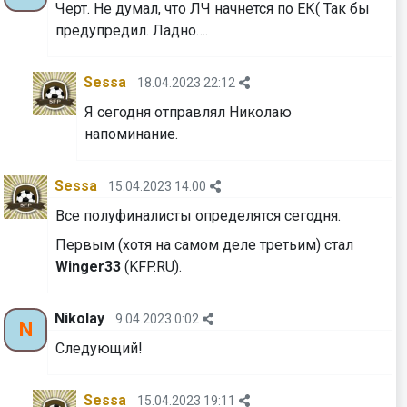
Черт. Не думал, что ЛЧ начнется по ЕК( Так бы
предупредил. Ладно….
Sessa
18.04.2023 22:12
Я сегодня отправлял Николаю
напоминание.
Sessa
15.04.2023 14:00
Все полуфиналисты определятся сегодня.
Первым (хотя на самом деле третьим) стал
Winger33
(KFP.RU).
Nikolay
9.04.2023 0:02
N
Следующий!
Sessa
15.04.2023 19:11