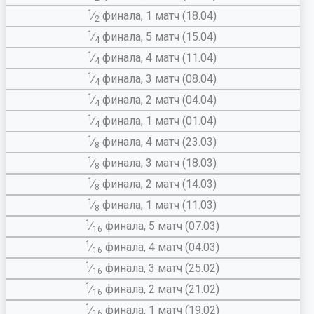
1
∕
финала, 1 матч (18.04)
2
1
∕
финала, 5 матч (15.04)
4
1
∕
финала, 4 матч (11.04)
4
1
∕
финала, 3 матч (08.04)
4
1
∕
финала, 2 матч (04.04)
4
1
∕
финала, 1 матч (01.04)
4
1
∕
финала, 4 матч (23.03)
8
1
∕
финала, 3 матч (18.03)
8
1
∕
финала, 2 матч (14.03)
8
1
∕
финала, 1 матч (11.03)
8
1
∕
финала, 5 матч (07.03)
16
1
∕
финала, 4 матч (04.03)
16
1
∕
финала, 3 матч (25.02)
16
1
∕
финала, 2 матч (21.02)
16
1
∕
финала, 1 матч (19.02)
16