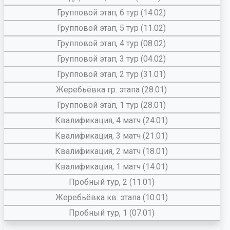
Групповой этап, 6 тур (14.02)
Групповой этап, 5 тур (11.02)
Групповой этап, 4 тур (08.02)
Групповой этап, 3 тур (04.02)
Групповой этап, 2 тур (31.01)
Жеребьёвка гр. этапа (28.01)
Групповой этап, 1 тур (28.01)
Квалификация, 4 матч (24.01)
Квалификация, 3 матч (21.01)
Квалификация, 2 матч (18.01)
Квалификация, 1 матч (14.01)
Пробный тур, 2 (11.01)
Жеребьёвка кв. этапа (10.01)
Пробный тур, 1 (07.01)