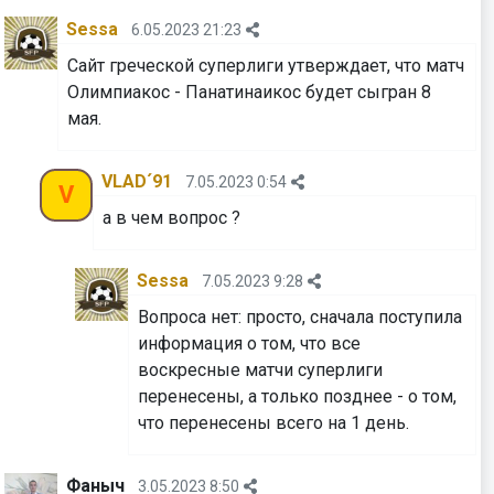
Sessa
6.05.2023 21:23
Сайт греческой суперлиги утверждает, что матч
Олимпиакос - Панатинаикос будет сыгран 8
мая.
VLAD´91
7.05.2023 0:54
V
а в чем вопрос ?
Sessa
7.05.2023 9:28
Вопроса нет: просто, сначала поступила
информация о том, что все
воскресные матчи суперлиги
перенесены, а только позднее - о том,
что перенесены всего на 1 день.
Фаныч
3.05.2023 8:50