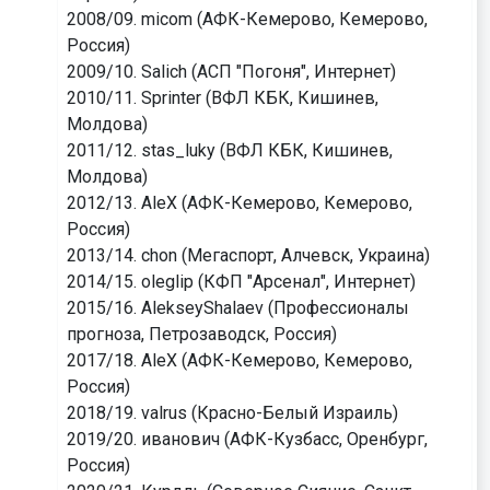
2008/09. micom (АФК-Кемерово, Кемерово,
Россия)
2009/10. Salich (АСП "Погоня", Интернет)
2010/11. Sprinter (ВФЛ КБК, Кишинев,
Молдова)
2011/12. stas_luky (ВФЛ КБК, Кишинев,
Молдова)
2012/13. AleX (АФК-Кемерово, Кемерово,
Россия)
2013/14. chon (Мегаспорт, Алчевск, Украина)
2014/15. oleglip (КФП "Арсенал", Интернет)
2015/16. AlekseyShalaev (Профессионалы
прогноза, Петрозаводск, Россия)
2017/18. AleX (АФК-Кемерово, Кемерово,
Россия)
2018/19. valrus (Красно-Белый Израиль)
2019/20. иванович (АФК-Кузбасс, Оренбург,
Россия)