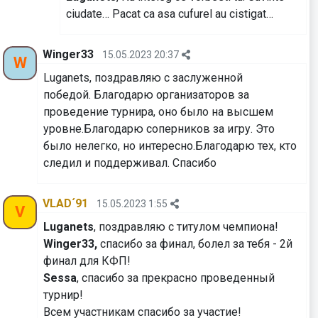
ciudate… Pacat ca asa cufurel au cistigat…
Winger33
15.05.2023 20:37
W
Luganets, поздравляю с заслуженной
победой. Благодарю организаторов за
проведение турнира, оно было на высшем
уровне.Благодарю соперников за игру. Это
было нелегко, но интересно.Благодарю тех, кто
следил и поддерживал. Спасибо
VLAD´91
15.05.2023 1:55
V
Luganets
, поздравляю с титулом чемпиона!
Winger33,
спасибо за финал, болел за тебя - 2й
финал для КФП!
Sessa
, спасибо за прекрасно проведенный
турнир!
Всем участникам спасибо за участие!