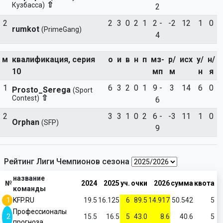
⇧
Кузбасса)
2
2
2
3
0
2
1
2 -
-2
12
1
0
rumkot
(PrimeGang)
4
м
квалификация, серия
о
и
в
н
п
мз-
р/
исх
у/
н/
10
мп
м
н
я
1
6
3
2
0
1
9 -
3
14
6
0
Prosto_Serega
(Sport
⇧
Contest)
6
2
3
3
1
0
2
6 -
-3
11
1
0
Orphan
(SFP)
9
Рейтинг Лиги Чемпионов сезона
название
№
2024
2025
уч.
очки
2026
сумма
квота
команды
1
KFP.RU
19.5
16.125
6
89.5
14.917
50.542
5
Профессионалы
2
15.5
16.5
5
43.0
8.6
40.6
5
прогноза