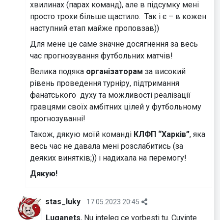
хвилинах (парах команд), але в підсумку мені
просто трохи більше щастило. Так і є – в кожен
наступний етап майже проповзав))
Для мене це саме значне досягнення за весь
час прогнозування футбольних матчів!
Велика подяка
організаторам
за високий
рівень проведення турніру, підтримання
фанатського духу та можливості реалізації
гравцями своїх амбітних цілей у футбольному
прогнозуванні!
Також, дякую моїй команді
КЛФП “Харків”
, яка
весь час не давала мені розслабитись (за
деяких винятків;)) і надихала на перемогу!
Дякую!
stas_luky
17.05.2023 20:45
Luganets
, Nu inteleg ce vorbesti tu. Cuvinte