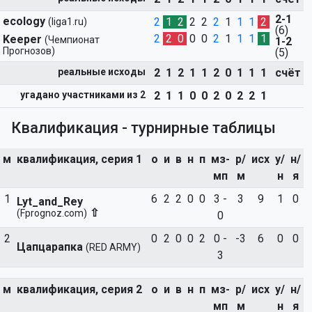
2-1
ecology
2
1
2
2 2
2
1
1
1
2
(liga1.ru)
(6)
2
2
0
0 0
2
1
1
1
1
Keeper
(Чемпионат
1-2
Прогнозов)
(5)
реальные исходы
2 1 2 1 1 2 0 1 1 1
счёт
угадано участниками из 2
2 1 1 0 0 2 0 2 2 1
Квалификация - турнирные таблицы
м
квалификация, серия 1
о
и
в
н
п
мз-
р/
исх
у/
н/
мп
м
н
я
1
6
2
2
0
0
3 -
3
9
1
0
Lyt_and_Rey
⇧
(Fprognoz.com)
0
2
0
2
0
0
2
0 -
-3
6
0
0
Цапцарапка
(RED ARMY)
3
м
квалификация, серия 2
о
и
в
н
п
мз-
р/
исх
у/
н/
мп
м
н
я