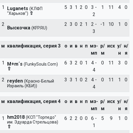
1
5
3
1
2
0
3 -
1
11
4
0
Luganets
(КЛФП
⇧
"Харьков")
2
2
2
3
0
2
1
2 -
-1
10
1
0
Выскочка
(KFP.RU)
3
м
квалификация, серия 3
о
и
в
н
п
мз-
р/
исх
у/
н/
мп
м
н
я
1
6
3
2
0
1
4 -
0
11
3
0
M+m´s
(FunkySouls.Com)
⇧
4
2
3
3
1
0
2
4 -
0
11
1
0
reyden
(Красно-Белый
Израиль (КБИ))
4
м
квалификация, серия 4
о
и
в
н
п
мз-
р/
исх
у/
н/
мп
м
н
я
hm2018
(КСП "Торпедо"
1
6
2
2
0
0
6 -
5
9
1
0
им. Эдуарда Стрельцова)
1
⇧