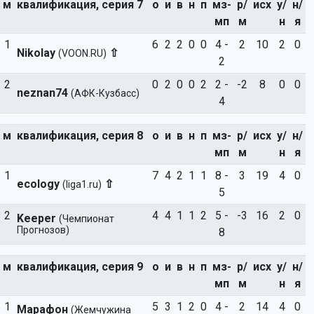
м
квалификация, серия 7
о
и
в
н
п
мз-
р/
исх
у/
н/
мп
м
н
я
1
6
2
2
0
0
4 -
2
10
2
0
Nikolay
⇧
(VOON.RU)
2
2
0
2
0
0
2
2 -
-2
8
0
0
neznan74
(АФК-Кузбасс)
4
м
квалификация, серия 8
о
и
в
н
п
мз-
р/
исх
у/
н/
мп
м
н
я
1
7
4
2
1
1
8 -
3
19
4
0
ecology
⇧
(liga1.ru)
5
2
4
4
1
1
2
5 -
-3
16
2
0
Keeper
(Чемпионат
Прогнозов)
8
м
квалификация, серия 9
о
и
в
н
п
мз-
р/
исх
у/
н/
мп
м
н
я
1
5
3
1
2
0
4 -
2
14
4
0
Марафон
(Жемчужина