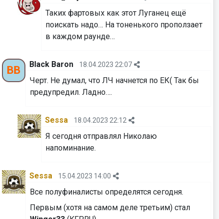
Таких фартовых как этот Луганец ещё
поискать надо… На тоненького проползает
в каждом раунде…
Black Baron
18.04.2023 22:07
BB
Черт. Не думал, что ЛЧ начнется по ЕК( Так бы
предупредил. Ладно….
Sessa
18.04.2023 22:12
Я сегодня отправлял Николаю
напоминание.
Sessa
15.04.2023 14:00
Все полуфиналисты определятся сегодня.
Первым (хотя на самом деле третьим) стал