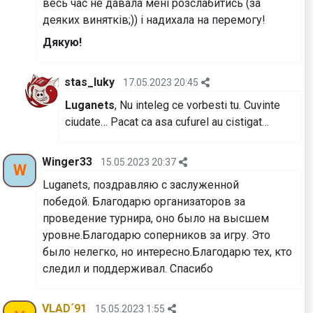
весь час не давала мені розслабитись (за
деяких винятків;)) і надихала на перемогу!
Дякую!
stas_luky
17.05.2023 20:45
Luganets
, Nu inteleg ce vorbesti tu. Cuvinte
ciudate… Pacat ca asa cufurel au cistigat…
Winger33
15.05.2023 20:37
W
Luganets, поздравляю с заслуженной
победой. Благодарю организаторов за
проведение турнира, оно было на высшем
уровне.Благодарю соперников за игру. Это
было нелегко, но интересно.Благодарю тех, кто
следил и поддерживал. Спасибо
VLAD´91
15.05.2023 1:55