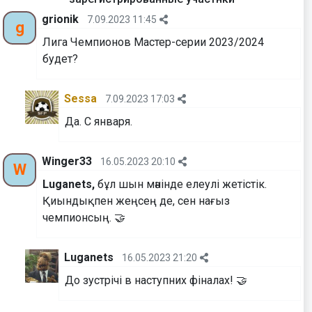
grionik
7.09.2023 11:45
g
Лига Чемпионов Мастер-серии 2023/2024
будет?
Sessa
7.09.2023 17:03
Да. С января.
Winger33
16.05.2023 20:10
W
Luganets,
бұл шын мәнінде елеулі жетістік.
Қиындықпен жеңсең де, сен нағыз
чемпионсың. 🤝
Luganets
16.05.2023 21:20
До зустрічі в наступних фіналах! 🤝