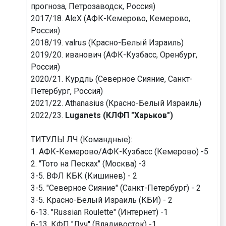
прогноза, Петрозаводск, Россия)
2017/18. AleX (АФК-Кемерово, Кемерово,
Россия)
2018/19. valrus (Красно-Белый Израиль)
2019/20. иванович (АФК-Кузбасс, Оренбург,
Россия)
2020/21. Курдль (Северное Сияние, Санкт-
Петербург, Россия)
2021/22. Athanasius
(Красно-Белый Израиль)
2022/23.
Luganets (КЛФП "Харьков")
ТИТУЛЫ ЛЧ (Командные):
1. АФК-Кемерово/АФК-Кузбасс (Кемерово) -5
2. "Тото на Песках" (Москва) -3
3-5. ВФЛ КБК (Кишинев) - 2
3-5. "Северное Сияние" (Санкт-Петербург) - 2
3-5. Красно-Белый Израиль (КБИ) - 2
6-13. "Russian Roulette" (Интернет) -1
6-13. КФП "Луч" (Владивосток) -1