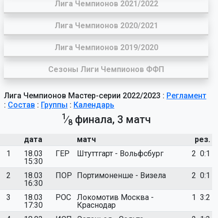
Лига Чемпионов 2021/2022
Лига Чемпионов 2020/2021
Лига Чемпионов 2019/2020
Сезоны Лиги Чемпионов ФФП
Лига Чемпионов Мастер-серии 2022/2023 :
Регламент
:
Состав
:
Группы
:
Календарь
1
∕
финала, 3 матч
8
дата
матч
рез.
1
18.03
ГЕР
Штуттгарт - Вольфсбург
2
0:1
15:30
2
18.03
ПОР
Портимоненше - Визела
2
0:1
16:30
3
18.03
РОС
Локомотив Москва -
1
3:2
17:30
Краснодар