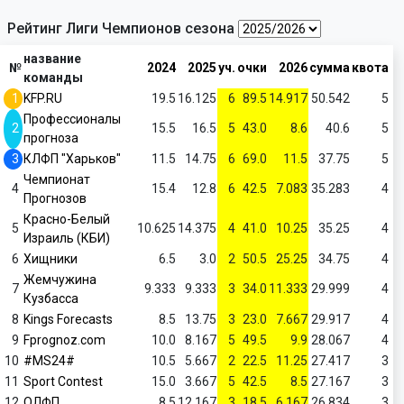
Рейтинг Лиги Чемпионов сезона
название
№
2024
2025
уч.
очки
2026
сумма
квота
команды
1
KFP.RU
19.5
16.125
6
89.5
14.917
50.542
5
Профессионалы
2
15.5
16.5
5
43.0
8.6
40.6
5
прогноза
3
КЛФП "Харьков"
11.5
14.75
6
69.0
11.5
37.75
5
Чемпионат
4
15.4
12.8
6
42.5
7.083
35.283
4
Прогнозов
Красно-Белый
5
10.625
14.375
4
41.0
10.25
35.25
4
Израиль (КБИ)
6
Хищники
6.5
3.0
2
50.5
25.25
34.75
4
Жемчужина
7
9.333
9.333
3
34.0
11.333
29.999
4
Кузбасса
8
Kings Forecasts
8.5
13.75
3
23.0
7.667
29.917
4
9
Fprognoz.com
10.0
8.167
5
49.5
9.9
28.067
4
10
#MS24#
10.5
5.667
2
22.5
11.25
27.417
3
11
Sport Contest
15.0
3.667
5
42.5
8.5
27.167
3
12
ОЛФП
8.5
12.167
3
18.5
6.167
26.834
3