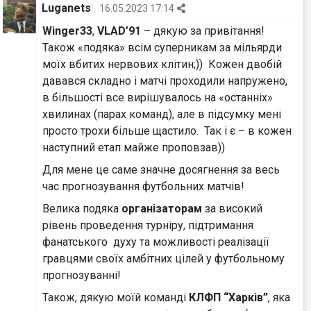
Luganets
16.05.2023 17:14
Winger33
,
VLAD’91
– дякую за привітання!
Також «подяка» всім суперникам за мільярди
моїх вбитих нервових клітин;)) Кожен двобій
давався складно і матчі проходили напружено,
в більшості все вирішувалось на «останніх»
хвилинах (парах команд), але в підсумку мені
просто трохи більше щастило. Так і є – в кожен
наступний етап майже проповзав))
Для мене це саме значне досягнення за весь
час прогнозування футбольних матчів!
Велика подяка
організаторам
за високий
рівень проведення турніру, підтримання
фанатського духу та можливості реалізації
гравцями своїх амбітних цілей у футбольному
прогнозуванні!
Також, дякую моїй команді
КЛФП “Харків”
, яка