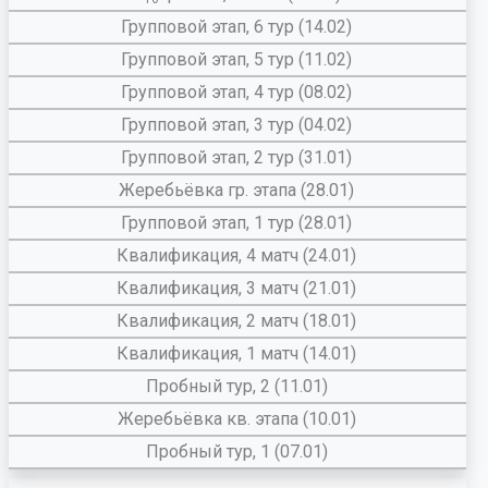
Групповой этап, 6 тур (14.02)
Групповой этап, 5 тур (11.02)
Групповой этап, 4 тур (08.02)
Групповой этап, 3 тур (04.02)
Групповой этап, 2 тур (31.01)
Жеребьёвка гр. этапа (28.01)
Групповой этап, 1 тур (28.01)
Квалификация, 4 матч (24.01)
Квалификация, 3 матч (21.01)
Квалификация, 2 матч (18.01)
Квалификация, 1 матч (14.01)
Пробный тур, 2 (11.01)
Жеребьёвка кв. этапа (10.01)
Пробный тур, 1 (07.01)