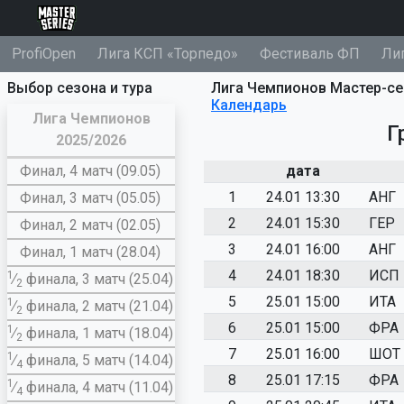
ProfiOpen
Лига КСП «Торпедо»
Фестиваль ФП
Ли
Выбор сезона и тура
Лига Чемпионов Мастер-се
Календарь
Лига Чемпионов
Г
2025/2026
Финал, 4 матч (09.05)
дата
1
24.01 13:30
АНГ
Финал, 3 матч (05.05)
2
24.01 15:30
ГЕР
Финал, 2 матч (02.05)
3
24.01 16:00
АНГ
Финал, 1 матч (28.04)
4
24.01 18:30
ИСП
1
∕
финала, 3 матч (25.04)
2
5
25.01 15:00
ИТА
1
∕
финала, 2 матч (21.04)
2
6
25.01 15:00
ФРА
1
∕
финала, 1 матч (18.04)
2
7
25.01 16:00
ШОТ
1
∕
финала, 5 матч (14.04)
4
8
25.01 17:15
ФРА
1
∕
финала, 4 матч (11.04)
4