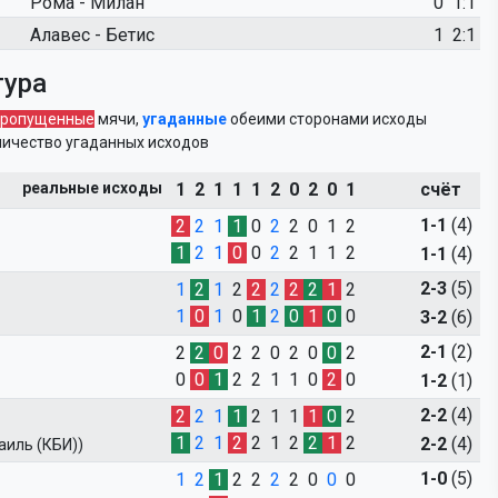
Рома - Милан
0
1:1
Алавес - Бетис
1
2:1
тура
пропущенные
мячи,
угаданные
обеими сторонами исходы
количество угаданных исходов
реальные исходы
1 2 1 1 1 2 0 2 0 1
счёт
1-1
(4)
2
2
1
1
0
2
2 0 1 2
1
2
1
0
0
2
2 1 1 2
1-1
(4)
2-3
(5)
1
2
1
2
2
2
2
2
1
2
1
0
1
0
1
2
0
1
0
0
3-2
(6)
2-1
(2)
2
2
0
2 2 0 2 0
0
2
0
0
1
2 2 1 1 0
2
0
1-2
(1)
2-2
(4)
2
2
1
1
2 1 1
1
0
2
1
2
1
2
2 1 2
2
1
2
2-2
(4)
аиль (КБИ))
1-0
(5)
1
2
1
2 2
2
2 0
0
0