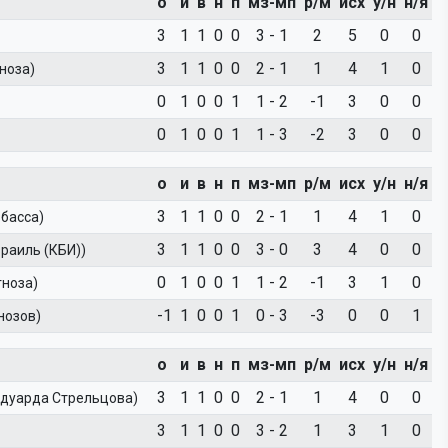
о
и
в
н
п
мз-мп
р/м
исх
у/н
н/я
3
1
1
0
0
3 - 1
2
5
0
0
3
1
1
0
0
2 - 1
1
4
1
0
ноза)
0
1
0
0
1
1 - 2
-1
3
0
0
0
1
0
0
1
1 - 3
-2
3
0
0
о
и
в
н
п
мз-мп
р/м
исх
у/н
н/я
3
1
1
0
0
2 - 1
1
4
1
0
басса)
3
1
1
0
0
3 - 0
3
4
0
0
раиль (КБИ))
0
1
0
0
1
1 - 2
-1
3
1
0
гноза)
-1
1
0
0
1
0 - 3
-3
0
0
1
нозов)
о
и
в
н
п
мз-мп
р/м
исх
у/н
н/я
3
1
1
0
0
2 - 1
1
4
0
0
Эдуарда Стрельцова)
3
1
1
0
0
3 - 2
1
3
1
0