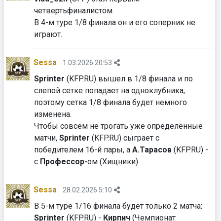
четвертьфиналистом.
⁠⁠⁠⁠⁠⁠⁠В 4-м туре 1/8 финала он и его соперник не
играют.
Sessa
1.03.2026 20:53
Sprinter
(KFP.RU) вышел в 1/8 финала и по
слепой сетке попадает на одноклубника,
поэтому сетка 1/8 финала будет немного
изменена.
Чтобы совсем не трогать уже определённые
матчи,
Sprinter
(KFP.RU) сыграет с
победителем 16-й пары, а
А.Тарасов
(KFP.RU) -
с
Профессор-
ом (Хищники).
Sessa
28.02.2026 5:10
В 5-м туре 1/16 финала будет только 2 матча:
Sprinter
(KFP.RU) -
Кирпич
(Чемпионат