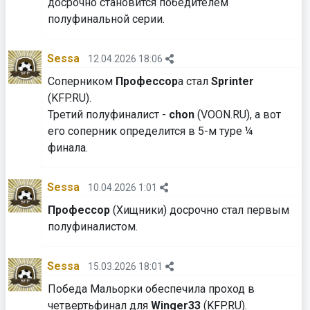
досрочно становится победителем
полуфинальной серии.
Sessa
12.04.2026 18:06
Соперником
Профессор
а стал
Sprinter
(KFP.RU).
Третий полуфиналист -
chon
(VOON.RU), а вот
его соперник определится в 5-м туре ¼
финала.
Sessa
10.04.2026 1:01
Профессор
(Хищники) досрочно стал первым
полуфиналистом.
Sessa
15.03.2026 18:01
Победа Мальорки обеспечила проход в
четвертьфинал для
Winger33
(KFP.RU).