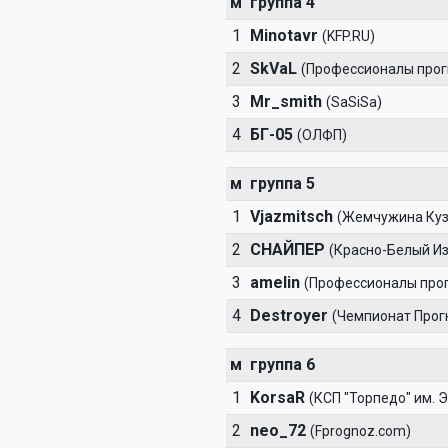
м
группа 4
1
Minotavr
(KFP.RU)
2
SkVaL
(Профессионалы прог
3
Mr_smith
(SaSiSa)
4
БГ-05
(ОЛФП)
м
группа 5
1
Vjazmitsch
(Жемчужина Куз
2
СНАЙПЕР
(Красно-Белый Из
3
amelin
(Профессионалы про
4
Destroyer
(Чемпионат Прог
м
группа 6
1
KorsaR
(КСП "Торпедо" им. 
2
neo_72
(Fprognoz.com)