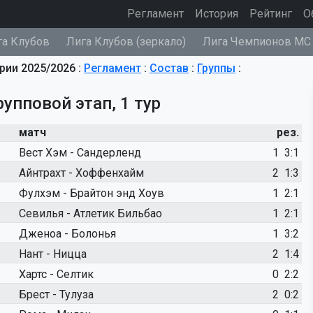
(current)
Регламент
История
Рейтинг
О
га Клубов
Лига Клубов (зеркало)
Лига Чемпионов МС
рии 2025/2026 :
Регламент
:
Состав
:
Группы
:
рупповой этап, 1 тур
матч
рез.
Вест Хэм - Сандерленд
1
3:1
Айнтрахт - Хоффенхайм
2
1:3
Фулхэм - Брайтон энд Хоув
1
2:1
Севилья - Атлетик Бильбао
1
2:1
Дженоа - Болонья
1
3:2
Нант - Ницца
2
1:4
Хартс - Селтик
0
2:2
Брест - Тулуза
2
0:2