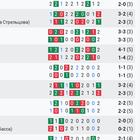
2
2
1
2 2 1 2
2
1 2
2-0
(3)
3-2
(4)
1
2
0
2 2
2
0
0 1
2
1
1
1
2 2
0
2
0 2
1
2-3
(3)
да Стрельцова)
3-3
(3)
0
2
0
2 0
2
1
2
1
2
1
0
1
0 0
0
2
0
0
2
3-3
(3)
4-1
(5)
1
2
1
2 0
2
2
0
0
2
2
1
1
2 2
0
2
2
1
0
1-4
(2)
1-1
(3)
0
2
0
2
2
2
2 0
0
2
0
0
0
1
0
2
2 0
0
0
1-1
(3)
3-2
(4)
2
1
1
1
1
0
2 0 1
1
2
2
2
1
2
2
2 1 2
2
2-3
(3)
2-2
(5)
1
2
1
0
0
2
2
0
0
2
1
0
1
0
1
1
0
1
0
2
2-2
(5)
2-0
(3)
1
1
1
0 2 0 2 0
0
0
2
1
0
2 0 1 1 0
0
2
0-2
(1)
басса)
2-1
(4)
1
2
1
0
2 0 1 0
0
2