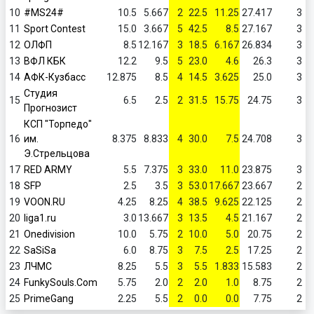
10
#MS24#
10.5
5.667
2
22.5
11.25
27.417
3
11
Sport Contest
15.0
3.667
5
42.5
8.5
27.167
3
12
ОЛФП
8.5
12.167
3
18.5
6.167
26.834
3
13
ВФЛ КБК
12.2
9.5
5
23.0
4.6
26.3
3
14
АФК-Кузбасс
12.875
8.5
4
14.5
3.625
25.0
3
Студия
15
6.5
2.5
2
31.5
15.75
24.75
3
Прогнозист
КСП "Торпедо"
16
им.
8.375
8.833
4
30.0
7.5
24.708
3
Э.Стрельцова
17
RED ARMY
5.5
7.375
3
33.0
11.0
23.875
3
18
SFP
2.5
3.5
3
53.0
17.667
23.667
2
19
VOON.RU
4.25
8.25
4
38.5
9.625
22.125
2
20
liga1.ru
3.0
13.667
3
13.5
4.5
21.167
2
21
Onedivision
10.0
5.75
2
10.0
5.0
20.75
2
22
SaSiSa
6.0
8.75
3
7.5
2.5
17.25
2
23
ЛЧМС
8.25
5.5
3
5.5
1.833
15.583
2
24
FunkySouls.Com
5.75
2.0
2
2.0
1.0
8.75
2
25
PrimeGang
2.25
5.5
2
0.0
0.0
7.75
2