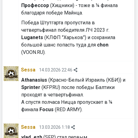
Профессор
(Хищники) - тоже в ¼ финала
благодаря победе Майнца.
Победа Штутгарта пропустила в
четвертьфинал победителя ЛЧ 2023 г.
Luganets
(КЛФП "Харьков") и сохранила
большой шанс попасть туда для
chon
(VOON.RU).
Sessa
14.03.2026 22:46
Athanasius
(Красно-Белый Израиль (КБИ)) и
Sprinter
(KFP.RU) после победы Балтики
проходят в четвертьфинал.
А спустя полчаса Ницца пропускает в ¼
финала
Focus
(RED ARMY).
Sessa
13.03.2026 1:18
vlad_ezh
(SFP) стал первым