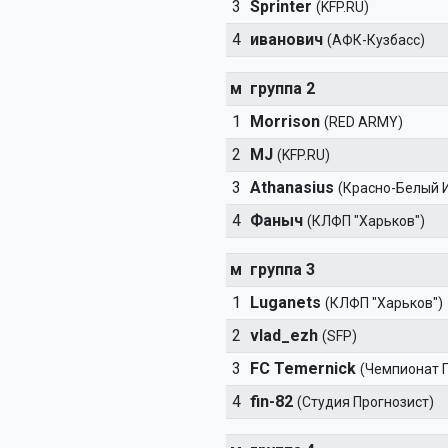
3
Sprinter
(KFP.RU)
4
иванович
(АФК-Кузбасс)
м
группа 2
1
Morrison
(RED ARMY)
2
MJ
(KFP.RU)
3
Athanasius
(Красно-Белый И
4
Фаныч
(КЛФП "Харьков")
м
группа 3
1
Luganets
(КЛФП "Харьков")
2
vlad_ezh
(SFP)
3
FC Temernick
(Чемпионат 
4
fin-82
(Студия Прогнозист)