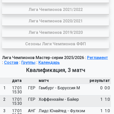
Лига Чемпионов 2021/2022
Лига Чемпионов 2020/2021
Лига Чемпионов 2019/2020
Сезоны Лиги Чемпионов ФФП
Лига Чемпионов Мастер-серии 2025/2026 :
Регламент
:
Состав
:
Группы
:
Календарь
Квалификация, 3 матч
дата
матч
результат
1
17.01
ГЕР
Гамбург - Боруссия М
0
0:0
15:30
2
17.01
ГЕР
Хоффенхайм - Байер
1
1:0
15:30
3
17.01
АНГ
Лидс Юнайтед - Фулхэм
1
1:0