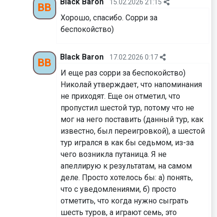
Black Baron
15.02.2026 21:15
BB
Хорошо, спасибо. Сорри за
беспокойство)
Black Baron
17.02.2026 0:17
BB
И еще раз сорри за беспокойство)
Николай утверждает, что напоминания
не приходят. Еще он отметил, что
пропустил шестой тур, потому что не
мог на него поставить (данный тур, как
известно, был переигровкой), а шестой
тур игрался в как бы седьмом, из-за
чего возникла путаница. Я не
апеллирую к результатам, на самом
деле. Просто хотелось бы: а) понять,
что с уведомлениями, б) просто
отметить, что когда нужно сыграть
шесть туров, а играют семь, это