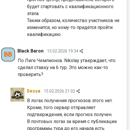
будет стартовать с квалификационного
этапа.
⁠⁠⁠⁠⁠⁠⁠Таким образом, количество участников не
изменится, но кому-то придётся пройти
квалификацию.
Black Baron
15.02.2026 19:34
BB
По Лиге Чемпионов. Nikolay утверждает, что
сделал ставку на 6 тур. Это можно как-то
проверить?
Sessa
15.02.2026 21:02
В логах получения прогнозов этого нет.
Кроме, того сервер отправляет
подтверждения, если прогноз получен.
В почтовых логах за время с публикации
программы тура до его начала есть