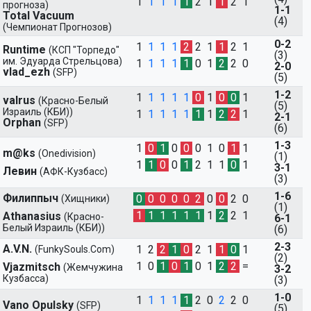
1
1
1
1
1
2 1
1
2 1
прогноза)
1-1
Total Vacuum
(4)
(Чемпионат Прогнозов)
0-2
1
1
1
1
2
2 1
1
2 1
Runtime
(КСП "Торпедо"
(3)
им. Эдуарда Стрельцова)
1
1
1
1
1
0 1
2
2 0
2-0
vlad_ezh
(SFP)
(5)
1-2
1
1
1
1
1
0
1
0
0
1
valrus
(Красно-Белый
(5)
Израиль (КБИ))
1
1
1
1
1
1
1
2
2
1
2-1
Orphan
(SFP)
(6)
1-3
1
0
1
0
0
0 1 0
1
1
m@ks
(Onedivision)
(1)
1
1
0
0
1
2 1 1
0
1
3-1
Левин
(АФК-Кузбасс)
(3)
1-6
Филиппыч
0
0
0
0
0
2
0
0
2 0
(Хищники)
(1)
1
1
1
1
1
1
1
2
2 1
Athanasius
(Красно-
6-1
Белый Израиль (КБИ))
(6)
2-3
A.V.N.
1 2
2
1
0
2 1
1
0
1
(FunkySouls.Com)
(2)
1 0
1
0
1
0 1
2
2
=
Vjazmitsch
(Жемчужина
3-2
Кузбасса)
(3)
1-0
1
1
1
1
1
2 0
2
2 0
Vano Opulsky
(SFP)
(5)