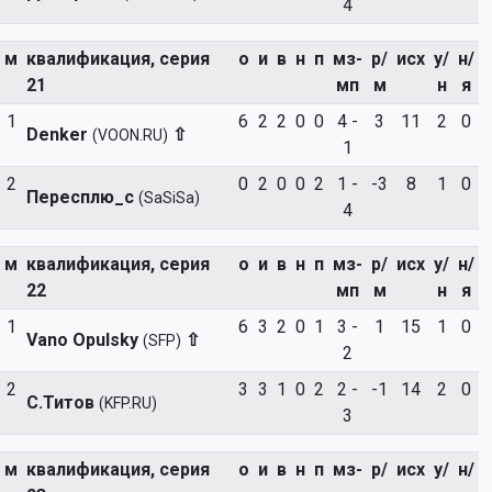
4
м
квалификация, серия
о
и
в
н
п
мз-
р/
исх
у/
н/
21
мп
м
н
я
1
6
2
2
0
0
4 -
3
11
2
0
Denker
⇧
(VOON.RU)
1
2
0
2
0
0
2
1 -
-3
8
1
0
Пересплю_с
(SaSiSa)
4
м
квалификация, серия
о
и
в
н
п
мз-
р/
исх
у/
н/
22
мп
м
н
я
1
6
3
2
0
1
3 -
1
15
1
0
Vano Opulsky
⇧
(SFP)
2
2
3
3
1
0
2
2 -
-1
14
2
0
С.Титов
(KFP.RU)
3
м
квалификация, серия
о
и
в
н
п
мз-
р/
исх
у/
н/