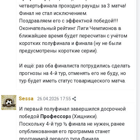
четвертьфинала проходил раунды за 3 матча!
Финал не стал исключением.
Поздравляем его с эффектной победой!!!
Окончательный рейтинг Лиги Чемпионов в
ближайшее время будет пересчитан с учётом
коротких полуфинала и финала (ну не были
предусмотрены короткие серии).
⁠⁠⁠⁠⁠⁠⁠И ещё: раз оба финалиста потрудились сделать
прогнозы на 4-й тур, отменять его не буду, но
тур будет иметь статус товарищеского матча.
Sessa
26.04.2026 17:55
И первый полуфинал завершился досрочной
победой
Профессор
а (Хищники).
Поскольку 4-й тур ½ финала не нужен, ранее
опубликованная его программа станет
программой первого тура Финала.