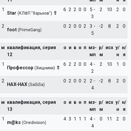
1
6
2
2
0
0
5 -
2
10
2
0
Star
⇧
(КЛФП "Харьков")
3
2
0
2
0
0
2
3 -
-2
8
2
0
foot
(PrimeGang)
5
м
квалификация, серия
о
и
в
н
п
мз-
р/
исх
у/
н/
12
мп
м
н
я
1
6
2
2
0
0
4 -
2
10
1
0
Профессор
⇧
(Хищники)
2
2
0
2
0
0
2
2 -
-2
8
2
0
HAX-HAX
(SaSiSa)
4
м
квалификация, серия
о
и
в
н
п
мз-
р/
исх
у/
н/
13
мп
м
н
я
1
4
3
1
1
1
4 -
0
11
2
0
m@ks
(Onedivision)
4