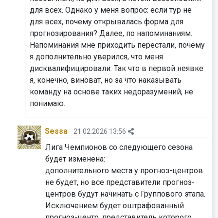
для всех. Однако у меня вопрос: если тур не
для всех, почему открывалась форма для
прогнозирования? Далее, по напоминаниям.
Напоминания мне приходить перестали, почему
я дополнительно уверился, что меня
дисквалифицировали. Так что в первой неявке
я, конечно, виноват, но за что наказывать
команду на основе таких недоразумений, не
понимаю.
Sessa
21.02.2026 13:56
Лига Чемпионов со следующего сезона
будет изменена:
дополнительного места у прогноз-центров
не будет, но все представители прогноз-
центров будут начинать с Группового этапа.
Исключением будет оштрафованный
прогноз-центр, представитель которого