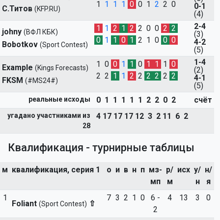
1
1
1
1
0
0 1
2
2 0
0-1
С.Титов
(KFP.RU)
(4)
2-4
1
1
2
1
2
2 0 0
2
2
johny
(ВФЛ КБК)
(3)
0
1
1
0
1
2 1 0
0
0
4-2
Bobotkov
(Sport Contest)
(5)
1-4
1 0
0
1
1
0
1
1
1
0
Example
(Kings Forecasts)
(2)
2 2
1
1
2
2
2
2
2
2
4-1
FKSM
(#MS24#)
(5)
реальные исходы
0 1 1 1 1 1 2 2 0 2
счёт
угадано участниками из
4 17 17 17 12 3 2 11 6 2
28
Квалификация - турнирные таблицы
м
квалификация, серия 1
о
и
в
н
п
мз-
р/
исх
у/
н/
мп
м
н
я
1
7
3
2
1
0
6 -
4
13
3
0
Foliant
⇧
(Sport Contest)
2