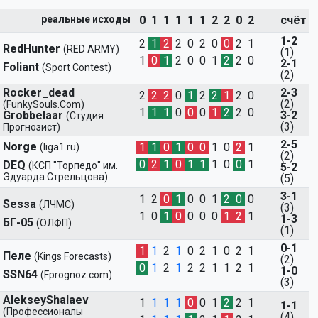
реальные исходы
0 1 1 1 1 1 2 2 0 2
счёт
1-2
2
1
2
2 0 2 0
0
2 1
RedHunter
(RED ARMY)
(1)
1
0
1
2 0 0 1
2
2 0
2-1
Foliant
(Sport Contest)
(2)
Rocker_dead
2-3
2
2
2
0
1
2
2
1
2 0
(2)
(FunkySouls.Com)
1
1
1
0
0
0
1
2
2 0
Grobbelaar
3-2
(Студия
(3)
Прогнозист)
2-5
Norge
1
1
0
1
0
0
1 0
2
1
(liga1.ru)
(2)
0
2
1
0
1
1
1 0
0
1
DEQ
(КСП "Торпедо" им.
5-2
Эдуарда Стрельцова)
(5)
3-1
1 2
0
1
0 0 1
2
0
0
Sessa
(ЛЧМС)
(3)
1 0
1
0
0 0 0
1
2
1
1-3
БГ-05
(ОЛФП)
(1)
0-1
1
1
2
1
0 2 1 0 2 1
Пеле
(Kings Forecasts)
(2)
0
1
2
1
2 2 1 1 2 1
1-0
SSN64
(Fprognoz.com)
(3)
AlekseyShalaev
1
1
1
1
0
0 1
2
2 1
1-1
(Профессионалы
(4)