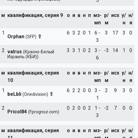
5
м
квалификация, серия 9
о
и
в
н
п
мз-
р/
исх
у/
н/
мп
м
н
я
1
6
3
2
0
1
6 -
3
17
3
0
Orphan
⇧
(SFP)
3
2
3
3
1
0
2
3 -
-3
14
1
0
valrus
(Красно-Белый
Израиль (КБИ))
6
м
квалификация, серия
о
и
в
н
п
мз-
р/
исх
у/
н/
10
мп
м
н
я
1
6
2
2
0
0
3 -
2
9
3
0
beLbli
⇧
(Onedivision)
1
2
0
2
0
0
2
1 -
-2
7
0
0
Pricol84
(Fprognoz.com)
3
м
квалификация, серия
о
и
в
н
п
мз-
р/
исх
у/
н/
11
мп
м
н
я