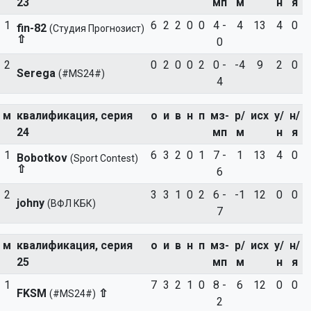
23
мп
м
н
я
1
6
2
2
0
0
4 -
4
13
4
0
fin-82
(Студия Прогнозист)
⇧
0
2
0
2
0
0
2
0 -
-4
9
2
0
Serega
(#MS24#)
4
м
квалификация, серия
о
и
в
н
п
мз-
р/
исх
у/
н/
24
мп
м
н
я
1
6
3
2
0
1
7 -
1
13
4
0
Bobotkov
(Sport Contest)
⇧
6
2
3
3
1
0
2
6 -
-1
12
0
0
johny
(ВФЛ КБК)
7
м
квалификация, серия
о
и
в
н
п
мз-
р/
исх
у/
н/
25
мп
м
н
я
1
7
3
2
1
0
8 -
6
12
0
0
FKSM
⇧
(#MS24#)
2