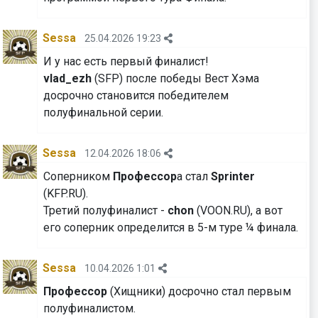
Sessa
25.04.2026 19:23
И у нас есть первый финалист!
vlad_ezh
(SFP) после победы Вест Хэма
досрочно становится победителем
полуфинальной серии.
Sessa
12.04.2026 18:06
Соперником
Профессор
а стал
Sprinter
(KFP.RU).
Третий полуфиналист -
chon
(VOON.RU), а вот
его соперник определится в 5-м туре ¼ финала.
Sessa
10.04.2026 1:01
Профессор
(Хищники) досрочно стал первым
полуфиналистом.