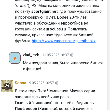
“столб”)) P.S. Многих соперников заочно знаю
по сайту
sportgiant.net
, где, преимущественно,
и прогнозирую 10 лет. Более 20-ти лет
участвую в обсуждении еврокубков на
гостевой сайта
eurocups.ru
. Пользуясь
случаем, приглашаю туда всех любителей
футбола:
https://www.eurocups.ru/guestbook/
vlad_ezh
11.05.2026 18:37
v
Мои поздравления, было интересно биться
в финале!
Sessa
9.05.2026 10:57
В этом году Лига Чемпионов Мастер-серии
завершилась необычно рано.
Главный "виновник" этого - её победитель -
Профессор
(Хищники), который начиная с