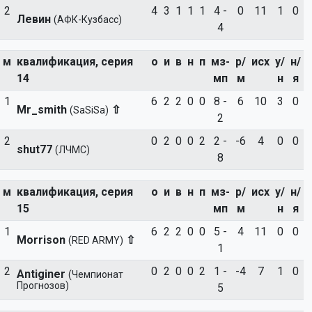
2
4
3
1
1
1
4 -
0
11
1
0
Левин
(АФК-Кузбасс)
4
м
квалификация, серия
о
и
в
н
п
мз-
р/
исх
у/
н/
14
мп
м
н
я
1
6
2
2
0
0
8 -
6
10
3
0
Mr_smith
⇧
(SaSiSa)
2
2
0
2
0
0
2
2 -
-6
4
0
0
shut77
(ЛЧМС)
8
м
квалификация, серия
о
и
в
н
п
мз-
р/
исх
у/
н/
15
мп
м
н
я
1
6
2
2
0
0
5 -
4
11
0
0
Morrison
⇧
(RED ARMY)
1
2
0
2
0
0
2
1 -
-4
7
1
0
Antiginer
(Чемпионат
Прогнозов)
5