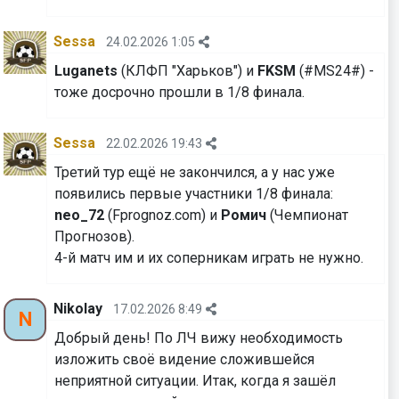
Sessa
24.02.2026 1:05
Luganets
(КЛФП "Харьков") и
FKSM
(#MS24#) -
тоже досрочно прошли в 1/8 финала.
Sessa
22.02.2026 19:43
Третий тур ещё не закончился, а у нас уже
появились первые участники 1/8 финала:
neo_72
(Fprognoz.com) и
Ромич
(Чемпионат
Прогнозов).
4-й матч им и их соперникам играть не нужно.
Nikolay
17.02.2026 8:49
N
Добрый день! По ЛЧ вижу необходимость
изложить своё видение сложившейся
неприятной ситуации. Итак, когда я зашёл