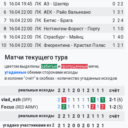
5
16.04 19:45
ЛК
АЗ - Шахтёр
0
2:2
6
16.04 22:00
ЛК
АЕК - Райо Вальекано
1
3:1
7
16.04 22:00
ЛК
Бетис - Брага
2
2:4
8
16.04 22:00
ЛК
Ноттингем Форест - Порту
1
1:0
9
16.04 22:00
ЛК
Страсбург - Майнц
1
4:0
10
16.04 22:00
ЛК
Фиорентина - Кристал Пэлас
1
2:1
Матчи текущего тура
цветом выделены:
забитые
и
пропущенные
мячи,
угаданные
обеими сторонами исходы
в колонке "счёт" в скобках - количество угаданных исходов
реальные исходы
2 2 1 2 0 1 2 1 1 1
счёт
vlad_ezh
2-1
(6)
2
1
1
1 1
1
1
1
1
1
(SFP)
2
2
1
1 1
1
1
2
1
2
Focus
1-2
(5)
(RED ARMY)
реальные исходы
2 2 1 2 0 1 2 1 1 1
счёт
угадано участниками из 2
2 1 2 0 0 2 0 1 2 1