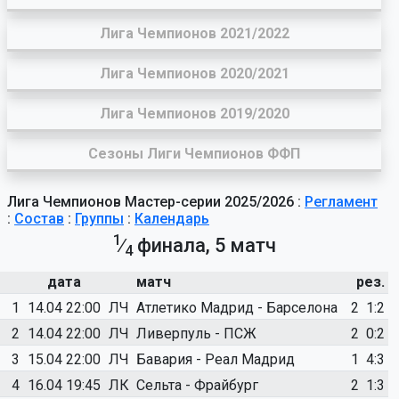
Лига Чемпионов 2021/2022
Лига Чемпионов 2020/2021
Лига Чемпионов 2019/2020
Сезоны Лиги Чемпионов ФФП
Лига Чемпионов Мастер-серии 2025/2026 :
Регламент
:
Состав
:
Группы
:
Календарь
1
∕
финала, 5 матч
4
дата
матч
рез.
1
14.04 22:00
ЛЧ
Атлетико Мадрид - Барселона
2
1:2
2
14.04 22:00
ЛЧ
Ливерпуль - ПСЖ
2
0:2
3
15.04 22:00
ЛЧ
Бавария - Реал Мадрид
1
4:3
4
16.04 19:45
ЛК
Сельта - Фрайбург
2
1:3