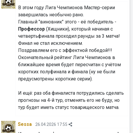
В этом году Лига Чемпионов Мастер-серии
завершилась необычно рано.
Главный "виновник" этого - её победитель -
Профессор
(Хищники), который начиная с
четвертьфинала проходил раунды за 3 матча!
Финал не стал исключением.
Поздравляем его с эффектной победой!!!
Окончательный рейтинг Лиги Чемпионов в
ближайшее время будет пересчитан с учётом
коротких полуфинала и финала (ну не были
предусмотрены короткие серии).
⁠⁠⁠⁠⁠⁠⁠И ещё: раз оба финалиста потрудились сделать
прогнозы на 4-й тур, отменять его не буду, но
тур будет иметь статус товарищеского матча.
Sessa
26.04.2026 17:55