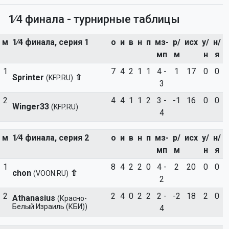
1∕4 финала - турнирные таблицы
м
1∕4 финала, серия 1
о
и
в
н
п
мз-
р/
исх
у/
н/
мп
м
н
я
1
7
4
2
1
1
4 -
1
17
0
0
Sprinter
⇧
(KFP.RU)
3
2
4
4
1
1
2
3 -
-1
16
0
0
Winger33
(KFP.RU)
4
м
1∕4 финала, серия 2
о
и
в
н
п
мз-
р/
исх
у/
н/
мп
м
н
я
1
8
4
2
2
0
4 -
2
20
0
0
chon
⇧
(VOON.RU)
2
2
2
4
0
2
2
2 -
-2
18
2
0
Athanasius
(Красно-
Белый Израиль (КБИ))
4