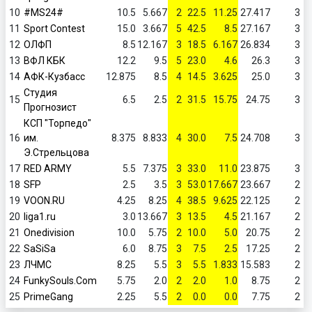
10
#MS24#
10.5
5.667
2
22.5
11.25
27.417
3
11
Sport Contest
15.0
3.667
5
42.5
8.5
27.167
3
12
ОЛФП
8.5
12.167
3
18.5
6.167
26.834
3
13
ВФЛ КБК
12.2
9.5
5
23.0
4.6
26.3
3
14
АФК-Кузбасс
12.875
8.5
4
14.5
3.625
25.0
3
Студия
15
6.5
2.5
2
31.5
15.75
24.75
3
Прогнозист
КСП "Торпедо"
16
им.
8.375
8.833
4
30.0
7.5
24.708
3
Э.Стрельцова
17
RED ARMY
5.5
7.375
3
33.0
11.0
23.875
3
18
SFP
2.5
3.5
3
53.0
17.667
23.667
2
19
VOON.RU
4.25
8.25
4
38.5
9.625
22.125
2
20
liga1.ru
3.0
13.667
3
13.5
4.5
21.167
2
21
Onedivision
10.0
5.75
2
10.0
5.0
20.75
2
22
SaSiSa
6.0
8.75
3
7.5
2.5
17.25
2
23
ЛЧМС
8.25
5.5
3
5.5
1.833
15.583
2
24
FunkySouls.Com
5.75
2.0
2
2.0
1.0
8.75
2
25
PrimeGang
2.25
5.5
2
0.0
0.0
7.75
2