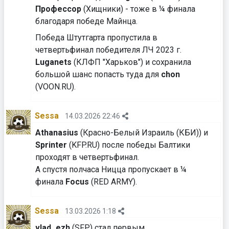
Профессор
(Хищники) - тоже в ¼ финала
благодаря победе Майнца.
Победа Штутгарта пропустила в
четвертьфинал победителя ЛЧ 2023 г.
Luganets
(КЛФП "Харьков") и сохранила
большой шанс попасть туда для
chon
(VOON.RU).
Sessa
14.03.2026 22:46
Athanasius
(Красно-Белый Израиль (КБИ)) и
Sprinter
(KFP.RU) после победы Балтики
проходят в четвертьфинал.
А спустя полчаса Ницца пропускает в ¼
финала
Focus
(RED ARMY).
Sessa
13.03.2026 1:18
vlad_ezh
(SFP) стал первым