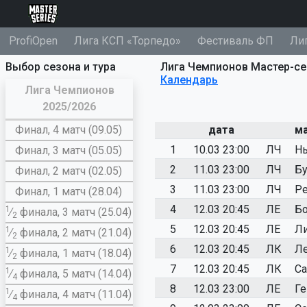
ProfiOpen
Лига КСП «Торпедо»
Фестиваль ФП
Ли
Выбор сезона и тура
Лига Чемпионов Мастер-се
Календарь
Лига Чемпионов
2025/2026
Финал, 4 матч (09.05)
дата
м
1
10.03 23:00
ЛЧ
Нь
Финал, 3 матч (05.05)
2
11.03 23:00
ЛЧ
Бу
Финал, 2 матч (02.05)
3
11.03 23:00
ЛЧ
Ре
Финал, 1 матч (28.04)
4
12.03 20:45
ЛЕ
Бо
1
∕
финала, 3 матч (25.04)
2
5
12.03 20:45
ЛЕ
Ли
1
∕
финала, 2 матч (21.04)
2
6
12.03 20:45
ЛК
Ле
1
∕
финала, 1 матч (18.04)
2
7
12.03 20:45
ЛК
Са
1
∕
финала, 5 матч (14.04)
4
8
12.03 23:00
ЛЕ
Ге
1
∕
финала, 4 матч (11.04)
4