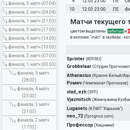
9
12.03 23:00
ЛЕ
Се
1
∕
финала, 3 матч (07.04)
4
10
12.03 23:00
ЛЕ
Фе
1
∕
финала, 2 матч (04.04)
4
1
Матчи текущего 
∕
финала, 1 матч (21.03)
4
1
∕
финала, 5 матч (17.03)
8
цветом выделены:
забитые
и
1
в колонке "счёт" в скобках - 
∕
финала, 4 матч (14.03)
8
1
∕
финала, 3 матч (10.03)
8
1
∕
финала, 2 матч (07.03)
8
Sprinter
(KFP.RU)
1
∕
финала, 1 матч (03.03)
Grobbelaar
8
(Студия Прогнозис
1
∕
финала, 5 матч
16
Athanasius
(Красно-Белый Изр
(28.02)
Ромич
(Чемпионат Прогнозов)
1
∕
финала, 4 матч
16
vlad_ezh
(SFP)
(25.02)
Vjazmitsch
(Жемчужина Кузба
1
∕
финала, 3 матч
16
Luganets
(КЛФП "Харьков")
(21.02)
neo_72
(Fprognoz.com)
1
∕
финала, 2 матч
16
Профессор
(Хищники)
(17.02)