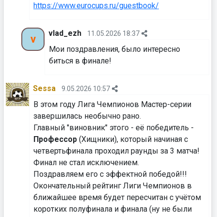
https://www.eurocups.ru/guestbook/
vlad_ezh
11.05.2026 18:37
v
Мои поздравления, было интересно
биться в финале!
Sessa
9.05.2026 10:57
В этом году Лига Чемпионов Мастер-серии
завершилась необычно рано.
Главный "виновник" этого - её победитель -
Профессор
(Хищники), который начиная с
четвертьфинала проходил раунды за 3 матча!
Финал не стал исключением.
Поздравляем его с эффектной победой!!!
Окончательный рейтинг Лиги Чемпионов в
ближайшее время будет пересчитан с учётом
коротких полуфинала и финала (ну не были