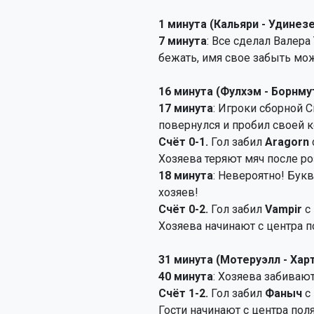
1 минута (Кальяри - Удинезе
7 минута
: Все сделал Валера
бежать, имя свое забыть мож
16 минута (Фулхэм - Борнму
17 минута
: Игроки сборной 
повернулся и пробил своей 
Счёт 0-1.
Гол забил
Aragorn
Хозяева теряют мяч после р
18 минута
: Невероятно! Бук
хозяев!
Счёт 0-2.
Гол забил
Vampir
с
Хозяева начинают с центра п
31 минута (Мотеруэлл - Хар
40 минута
: Хозяева забивают
Счёт 1-2.
Гол забил
Фаныч
с
Гости начинают с центра поля