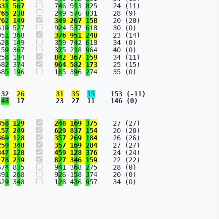
83
1
 5
6
7
   7
4
6 9
1
3 
8
25    24 (11)

76
5
 2
3
8
   2
4
9 5
7
6 
8
31    28 (9)

76
2
 1
4
9
3
4
9 2
6
7 
1
58
    20 (20)

41
9
 5
2
7   
   9
2
4 5
3
7 
6
18    30 (0)

95
1
 3
6
8   
3
7
6 9
5
1 
2
48
    23 (14)

62
8
 1
4
9   
   3
5
9 7
4
2 
6
18    34 (0)

15
9
 3
6
7   
   3
7
5 2
1
8 
9
64    40 (0)

25
8
 1
9
4   
8
4
2 3
6
7 
1
59
    34 (11)

58
2
 3
7
4   
9
6
4 5
8
2 
1
73
    25 (15)

48
5
 1
9
6   
   1
8
5 3
9
6 
2
 32  
26
31
35
15
    153 (-11)
48
  17        23  27  11    146 (0)
35
8
 1
2
9
2
4
8 1
6
9 
3
75
    27 (27)

15
7
 2
4
9
6
2
9 8
3
7 
1
54
    20 (20)

46
9
 1
2
8
3
5
7 2
6
9 
1
84
    26 (26)

25
9
 3
4
8
3
5
7 1
6
9 
2
84
    27 (27)

34
7
 1
2
8
4
5
9 1
2
8 
3
76
    24 (24)

17
8
 2
3
9
8
2
7 3
4
6 
1
59
    22 (22)

67
4
 8
3
5   
   9
4
1 3
6
8 
2
75    28 (0)

49
1
 2
6
8   
   9
2
6 1
5
8 
3
74    20 (0)

62
9
 3
4
8   
   1
2
8 4
3
6 
9
57    34 (0)
