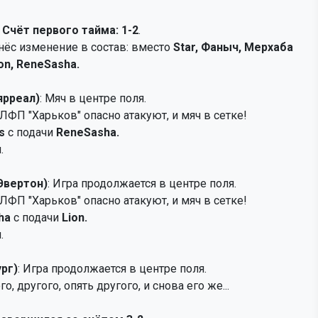
 Счёт первого тайма: 1-2
.
нёс изменение в состав: вместо
Star, Фаныч, Мерхаба
on, ReneSasha.
ярреал)
: Мяч в центре поля.
ЛФП "Харьков" опасно атакуют, и мяч в сетке!
s
с подачи
ReneSasha.
.
 Эвертон)
: Игра продолжается в центре поля.
ЛФП "Харьков" опасно атакуют, и мяч в сетке!
ha
с подачи
Lion.
.
ург)
: Игра продолжается в центре поля.
о, другого, опять другого, и снова его же...