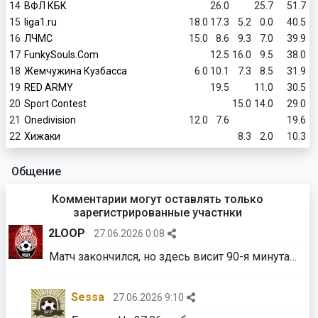
14
ВФЛ КБК
26.0
25.7
51.7
15
liga1.ru
18.0
17.3
5.2
0.0
40.5
16
ЛЧМС
15.0
8.6
9.3
7.0
39.9
17
FunkySouls.Com
12.5
16.0
9.5
38.0
18
Жемчужина Кузбасса
6.0
10.1
7.3
8.5
31.9
19
RED ARMY
19.5
11.0
30.5
20
Sport Contest
15.0
14.0
29.0
21
Onedivision
12.0
7.6
19.6
22
Хижаки
8.3
2.0
10.3
Общение
Комментарии могут оставлять только
зарегистрированные участнки
2LOOP
27.06.2026 0:08
Матч закончился, но здесь висит 90-я минута…
Sessa
27.06.2026 9:10