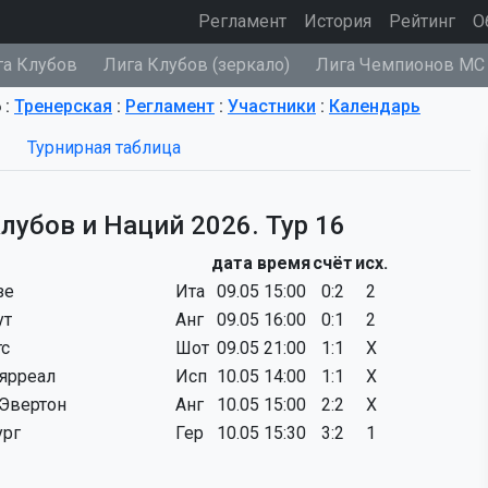
(current)
Регламент
История
Рейтинг
О
га Клубов
Лига Клубов (зеркало)
Лига Чемпионов МС
 :
Тренерская
:
Регламент
:
Участники
:
Календарь
Турнирная таблица
лубов и Наций 2026. Тур 16
дата время
счёт
исх.
зе
Ита
09.05 15:00
0:2
2
ут
Анг
09.05 16:00
0:1
2
тс
Шот
09.05 21:00
1:1
X
ярреал
Исп
10.05 14:00
1:1
X
 Эвертон
Анг
10.05 15:00
2:2
X
ург
Гер
10.05 15:30
3:2
1