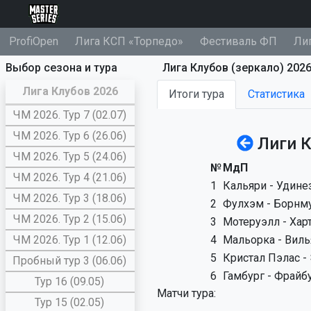
ProfiOpen
Лига КСП «Торпедо»
Фестиваль ФП
Ли
Выбор сезона и тура
Лига Клубов (зеркало) 2026
Лига Клубов 2026
Итоги тура
Статистика
ЧМ 2026. Тур 7 (02.07)
ЧМ 2026. Тур 6 (26.06)
Лиги К
ЧМ 2026. Тур 5 (24.06)
№
МдП
ЧМ 2026. Тур 4 (21.06)
1
Кальяри - Удине
ЧМ 2026. Тур 3 (18.06)
2
Фулхэм - Борнм
ЧМ 2026. Тур 2 (15.06)
3
Мотеруэлл - Хар
ЧМ 2026. Тур 1 (12.06)
4
Мальорка - Виль
5
Кристал Пэлас -
Пробный тур 3 (06.06)
6
Гамбург - Фрайб
Тур 16 (09.05)
Матчи тура:
Тур 15 (02.05)