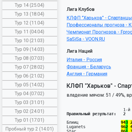
Тур 14 (25.04)
Лига Клубов
Тур 13 (18.04)
КЛФП "Харьков" - Спартанцы
Тур 12 (11.04)
Профессионалы прогноза - К
Тур 11 (04.04)
Чемпионат Прогнозов - Fpro
SaSiSa - VOON.RU
Тур 10 (21.03)
Тур 09 (14.03)
Лига Наций
Тур 08 (07.03)
Италия - Россия
Франция - Беларусь
Тур 07 (28.02)
Англия - Германия
Тур 06 (21.02)
Тур 05 (14.02)
КЛФП "Харьков" - Спарт
Тур 04 (07.02)
владение мячом: 51 / 49%, вр
Тур 03 (31.01)
Тур 02 (24.01)
Правильный результат:   2  
Тур 01 (17.01)
Блииц                  
94
3
 
Luganets               
96
2
 
Пробный тур 2 (14.01)
Star                   
86
1
 