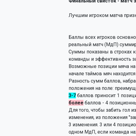
Финальный свисток - матч 
Лучшим игроком матча приз
Баллы всех игроков основно
реальный матч (МдП) суммир
Суммы показаны в строках к
команды и эффективность за
Возможные позиции мяча на
начале таймов мяч находится 
Разность сумм баллов, набр
положения на поле: преимущ
3-7
баллов приносит 1 позиц
более
баллов - 4 позиционн
Для того, чтобы забить гол и
изменения, из положения "з
3 изменения. 3 или 4 позици
одном МдП, если команда на