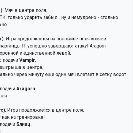
)
: Мяч в центре поля.
 ТК, только ударить забыл... ну и немудрено - столько
но...
т)
: Игра продолжается на половине поля хозяев.
Спартанцы IT успешно завершают атаку! Aragorn
коронной и единственной левой.
с подачи
Vampir.
озыгрыша в центре.
вально через минуту еще один мяч влетает в сетку ворот
 подачи
Aragorn.
оля.
тс)
: Игра продолжается в центре поля.
 как на тренировке!
 подачи
Блииц.
.