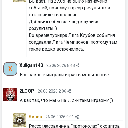
Бывает. На 27.06 не было назначено
событий, поэтому парсер результатов
отключился в полночь.
Добавил событие - подтянулись
результаты :)
Во время турнира Лига Клубов события
создавала Лига Чемпионов, поэтому там
такое редко встречалось.
Xuligan148
26.06.2026 8:48
X
Все равно выиграли играя в меньшестве
2LOOP
26.06.2026 2:06
А как так, что мы 6 на 7, 2-й тайм играем? ))
Sessa
26.06.2026 9:01
Рассогласование в “протоколах” скриптов