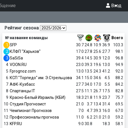
бщение
Вход
Рейтинг сезона
№
название команды
Всего
1
SFP
30.7
24.8
10.9
36.9
103.3
2
КЛФП "Харьков"
17.0
27.8
25.6
27.7
98.1
3
SaSiSa
39.4
14.5
30.9
12.0
96.8
4
VOON.RU
23.0
39.3
19.6
13.0
94.9
5
Fprognoz.com
13.0
13.5
24.3
41.2
92.0
6
КСП "Торпедо" им. Э.Стрельцова
34.1
15.0
34.6
4.5
88.2
7
АФК-Кузбасс
27.7
34.0
17.0
5.5
84.2
8
Спартанцы IT
27.5
11.1
26.7
17.5
82.8
9
Красно-Белый Израиль (КБИ)
18.3
21.8
11.9
23.7
75.7
10
Студия Прогнозист
21.0
3.7
13.4
31.4
69.5
11
Чемпионат Прогнозов
7.0
4.7
39.3
16.0
67.0
12
Профессионалы прогноза
11.0
6.2
21.0
21.0
59.2
13
KFP.RU
9.0
30.8
18.3
58.1