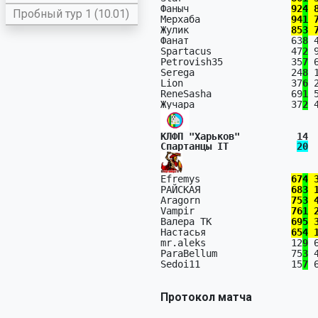
Фаныч                  
92
4
 
Пробный тур 1 (10.01)
Мерхаба                
94
1
 
Жулик                  
85
3
 
Фанат                  63
8
 
Spartacus              47
2
 
Petrovish35            35
7
 
Serega                 24
8
 
Lion                   37
6
 
ReneSasha              69
1
 
Жучара                 37
2
 
КЛФП "Харьков"          14 
Спартанцы IT            
20
Efremys                
67
4
 
РАЙСКАЯ                
68
3
 
Aragorn                
75
3
 
Vampir                 
76
1
 
Валера ТК              
69
5
 
Настасья               
65
4
 
mr.aleks               12
9
 
ParaBellum             75
3
 
Sedoi11                15
7
 
Протокол матча