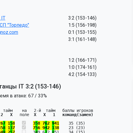
 IT
3:2 (153-146)
СП "Торпедо"
1:5 (156-198)
gnoz.com
0:1 (153-155)
3:1 (161-148)
1:2 (166-171)
1:0 (174-161)
4:2 (154-133)
анцы IT 3:2 (153-146)
емя в атаке: 67 / 33%
 2   X   
поле  
X   X   1   команд(замен)
26
7
 1
5
8
3
5
8 7
6
2 
9
41
    35 (35)

45
8
 1
3
7
7
5
6 9
4
2 
1
38
    23 (23)

34
9
 2
5
7
   3
4
9 6
7
2 
8
51    34 (15)
