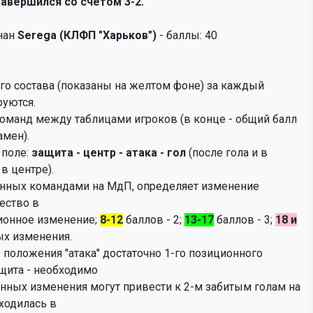
завершился со счётом 3-2.
нан
Serega (КЛФП "Харьков")
- баллы: 40
го состава (показаны на желтом фоне) за каждый
уются.
оманд между таблицами игроков (в конце - общий балл
мен).
 поле:
защита - центр - атака - гол
(после гола и в
в центре).
анных командами на МдП, определяет изменение
ество в
ионное изменение;
8-12
баллов - 2;
13-17
баллов - 3;
18 и
ых изменения.
з положения "атака" достаточно 1-го позиционного
ащита - необходимо
онных изменения могут привести к 2-м забитым голам на
ходилась в