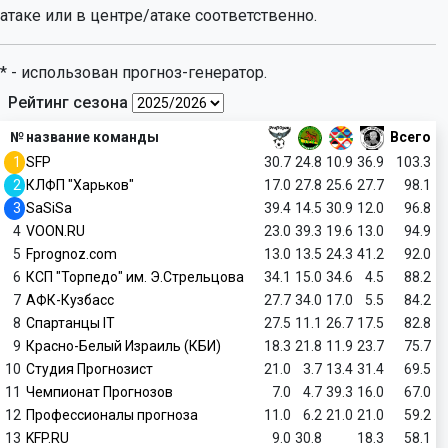
атаке или в центре/атаке соответственно.
* - использован прогноз-генератор.
Рейтинг сезона
№
название команды
Всего
1
SFP
30.7
24.8
10.9
36.9
103.3
2
КЛФП "Харьков"
17.0
27.8
25.6
27.7
98.1
3
SaSiSa
39.4
14.5
30.9
12.0
96.8
4
VOON.RU
23.0
39.3
19.6
13.0
94.9
5
Fprognoz.com
13.0
13.5
24.3
41.2
92.0
6
КСП "Торпедо" им. Э.Стрельцова
34.1
15.0
34.6
4.5
88.2
7
АФК-Кузбасс
27.7
34.0
17.0
5.5
84.2
8
Спартанцы IT
27.5
11.1
26.7
17.5
82.8
9
Красно-Белый Израиль (КБИ)
18.3
21.8
11.9
23.7
75.7
10
Студия Прогнозист
21.0
3.7
13.4
31.4
69.5
11
Чемпионат Прогнозов
7.0
4.7
39.3
16.0
67.0
12
Профессионалы прогноза
11.0
6.2
21.0
21.0
59.2
13
KFP.RU
9.0
30.8
18.3
58.1