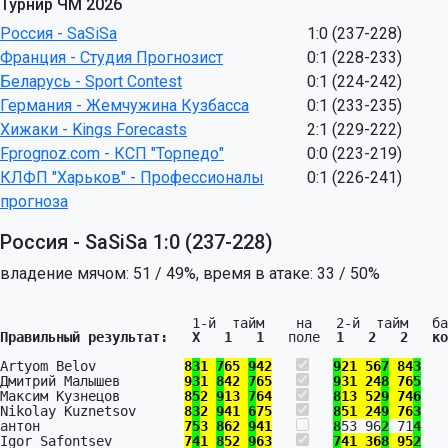
Турнир ЧМ 2026
Россия - SaSiSa
1:0 (237-228)
Франция - Студия Прогнозист
0:1 (228-233)
Беларусь - Sport Contest
0:1 (224-242)
Германия - Жемчужина Кузбасса
0:1 (233-235)
Хижаки - Kings Forecasts
2:1 (229-222)
Fprognoz.com - КСП "Торпедо"
0:0 (223-219)
КЛФП "Харьков" - Профессионалы
0:1 (226-241)
прогноза
Россия - SaSiSa 1:0 (237-228)
владение мячом: 51 / 49%, время в атаке: 33 / 50%
Правильный результат:   X   1   1   
поле  
1   2   2   ко
Artyom Belov           
8
3
1 
7
65 
9
42
9
21 56
7
 84
3
   
Дмитрий Малышев        
9
3
1 
8
42 
7
65
9
31 24
8
 76
5
   
Максим Кузнецов        
8
5
2 
9
13 
7
64
8
13 52
9
 74
6
   
Nikolay Kuznetsov      
8
3
2 
9
41 
6
75
8
51 24
9
 76
3
   
антон                  
7
5
3 
8
62 
9
41
8
53 96
2
 71
4
   
Igor Safontsev         
7
4
1 
8
52 
9
63
7
41 36
8
 95
2
   