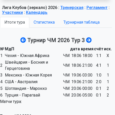
Лига Клубов (зеркало) 2026 :
Тренерская
:
Регламент
:
Участники
:
Календарь
Итоги тура
Статистика
Турнирная таблица
Турнир ЧМ 2026 Тур 3
№
МдП
дата время
счёт
исх.
1
Чехия - Южная Африка
ЧМ
18.06 18:00
1:1
X
Швейцария - Босния и
2
ЧМ
18.06 21:00
4:1
1
Герцеговина
3
Мексика - Южная Корея
ЧМ
19.06 03:00
1:0
1
4
США - Австралия
ЧМ
19.06 21:00
2:0
1
5
Шотландия - Марокко
ЧМ
20.06 00:00
0:1
2
6
Турция - Парагвай
ЧМ
20.06 05:00
0:1
2
Матчи тура: