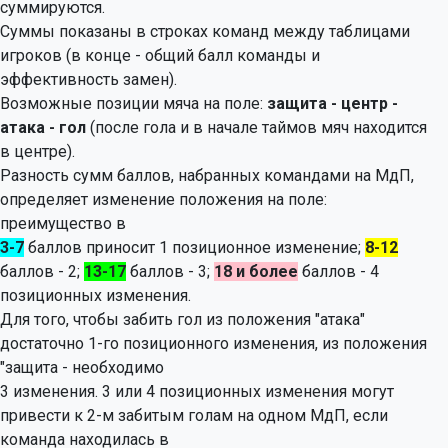
суммируются.
Суммы показаны в строках команд между таблицами
игроков (в конце - общий балл команды и
эффективность замен).
Возможные позиции мяча на поле:
защита - центр -
атака - гол
(после гола и в начале таймов мяч находится
в центре).
Разность сумм баллов, набранных командами на МдП,
определяет изменение положения на поле:
преимущество в
3-7
баллов приносит 1 позиционное изменение;
8-12
баллов - 2;
13-17
баллов - 3;
18 и более
баллов - 4
позиционных изменения.
Для того, чтобы забить гол из положения "атака"
достаточно 1-го позиционного изменения, из положения
"защита - необходимо
3 изменения. 3 или 4 позиционных изменения могут
привести к 2-м забитым голам на одном МдП, если
команда находилась в