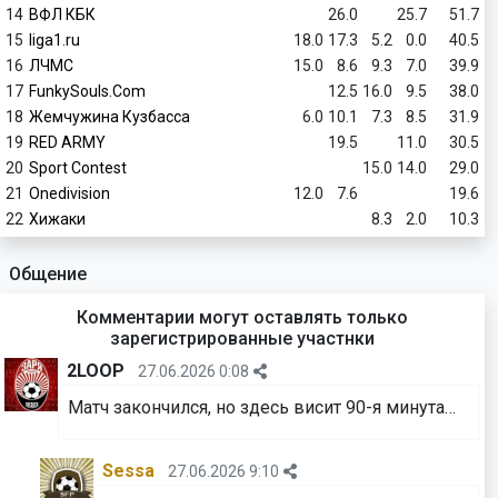
14
ВФЛ КБК
26.0
25.7
51.7
15
liga1.ru
18.0
17.3
5.2
0.0
40.5
16
ЛЧМС
15.0
8.6
9.3
7.0
39.9
17
FunkySouls.Com
12.5
16.0
9.5
38.0
18
Жемчужина Кузбасса
6.0
10.1
7.3
8.5
31.9
19
RED ARMY
19.5
11.0
30.5
20
Sport Contest
15.0
14.0
29.0
21
Onedivision
12.0
7.6
19.6
22
Хижаки
8.3
2.0
10.3
Общение
Комментарии могут оставлять только
зарегистрированные участнки
2LOOP
27.06.2026 0:08
Матч закончился, но здесь висит 90-я минута…
Sessa
27.06.2026 9:10