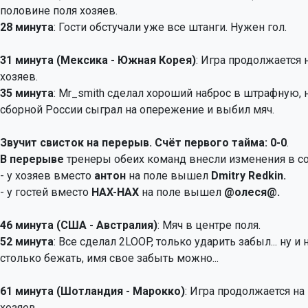
половине поля хозяев.
28 минута
: Гости обстучали уже все штанги. Нужен гол.
31 минута (Мексика - Южная Корея)
: Игра продолжается 
хозяев.
35 минута
: Mr_smith сделал хороший наброс в штрафную, 
сборной России сыграл на опережение и выбил мяч.
Звучит свисток на перерыв. Счёт первого тайма: 0-0
.
В перерыве
тренеры обеих команд внесли изменения в с
- у хозяев вместо
антон
на поле вышел
Dmitry Redkin.
- у гостей вместо
HAX-HAX
на поле вышел
@олеся@.
46 минута (США - Австралия)
: Мяч в центре поля.
52 минута
: Все сделал 2LOOP, только ударить забыл... ну и
столько бежать, имя свое забыть можно...
61 минута (Шотландия - Марокко)
: Игра продолжается на
хозяев.