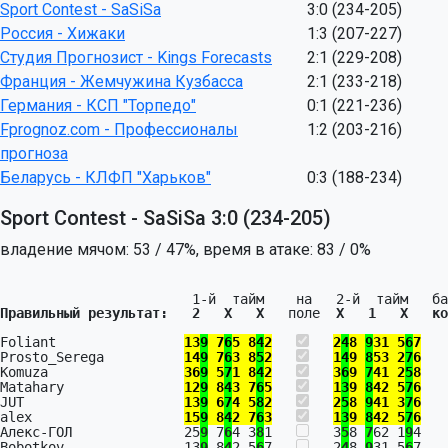
Sport Contest - SaSiSa
3:0 (234-205)
Россия - Хижаки
1:3 (207-227)
Студия Прогнозист - Kings Forecasts
2:1 (229-208)
Франция - Жемчужина Кузбасса
2:1 (233-218)
Германия - КСП "Торпедо"
0:1 (221-236)
Fprognoz.com - Профессионалы
1:2 (203-216)
прогноза
Беларусь - КЛФП "Харьков"
0:3 (188-234)
Sport Contest - SaSiSa 3:0 (234-205)
владение мячом: 53 / 47%, время в атаке: 83 / 0%
Правильный результат:   2   X   X   
поле  
X   1   X   ко
Foliant                
13
9
 7
6
5 8
4
2
2
4
8 
9
31 5
6
7
   
Prosto_Serega          
14
9
 7
6
3 8
5
2
1
4
9 
8
53 2
7
6
   
Komuza                 
36
9
 5
7
1 8
4
2
3
6
9 
7
41 2
5
8
   
Matahary               
12
9
 8
4
3 7
6
5
1
3
9 
8
42 5
7
6
   
JUT                    
13
9
 6
7
4 5
8
2
2
5
8 
9
41 3
7
6
   
alex                   
15
9
 8
4
2 7
6
3
1
3
9 
8
42 5
7
6
   
Алекс-ГОЛ              25
9
 7
6
4 3
8
1   
   3
5
8 
7
62 1
9
4   
Bobotkov               13
9
 8
4
2 5
6
7   
   2
4
8 
9
31 5
6
7   