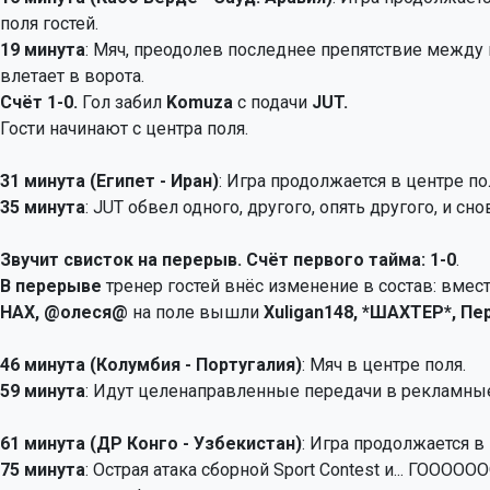
поля гостей.
19 минута
: Мяч, преодолев последнее препятствие между 
влетает в ворота.
Счёт 1-0.
Гол забил
Komuza
с подачи
JUT.
Гости начинают с центра поля.
31 минута (Египет - Иран)
: Игра продолжается в центре по
35 минута
: JUT обвел одного, другого, опять другого, и снов
Звучит свисток на перерыв. Счёт первого тайма: 1-0
.
В перерыве
тренер гостей внёс изменение в состав: вмес
HAX, @олеся@
на поле вышли
Xuligan148, *ШАХТЕР*, Пе
46 минута (Колумбия - Португалия)
: Мяч в центре поля.
59 минута
: Идут целенаправленные передачи в рекламн
61 минута (ДР Конго - Узбекистан)
: Игра продолжается в
75 минута
: Острая атака сборной Sport Contest и... ГОО