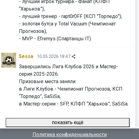
- лучший игрок турнира - Фанат (КЛФП
“Харьков”);
- лучший тренер - rapt0r0FF (КСП "Торпедо");
- золотая бутса у Total Vacuum (Чемпионат
Прогнозов);
- MVP - Efremys (Спартанцы IT).
Sessa
10.05.2026 18:47
Завершились Лига Клубов 2026 и Мастер-
серия 2025-2026.
Призовые места заняли:
в Лиге Клубов - Чемпионат Прогнозов, КСП
“Торпедо”, SaSiSa;
⁠⁠⁠⁠⁠⁠⁠в Мастер-серии - SFP, КЛФП “Харьков”, SaSiSa.
показать ещё
Политика конфиденциальности