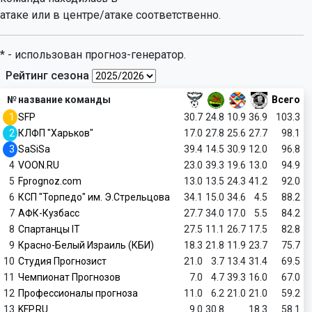
атаке или в центре/атаке соответственно.
* - использован прогноз-генератор.
Рейтинг сезона
№
название команды
Всего
1
SFP
30.7
24.8
10.9
36.9
103.3
2
КЛФП "Харьков"
17.0
27.8
25.6
27.7
98.1
3
SaSiSa
39.4
14.5
30.9
12.0
96.8
4
VOON.RU
23.0
39.3
19.6
13.0
94.9
5
Fprognoz.com
13.0
13.5
24.3
41.2
92.0
6
КСП "Торпедо" им. Э.Стрельцова
34.1
15.0
34.6
4.5
88.2
7
АФК-Кузбасс
27.7
34.0
17.0
5.5
84.2
8
Спартанцы IT
27.5
11.1
26.7
17.5
82.8
9
Красно-Белый Израиль (КБИ)
18.3
21.8
11.9
23.7
75.7
10
Студия Прогнозист
21.0
3.7
13.4
31.4
69.5
11
Чемпионат Прогнозов
7.0
4.7
39.3
16.0
67.0
12
Профессионалы прогноза
11.0
6.2
21.0
21.0
59.2
13
KFP.RU
9.0
30.8
18.3
58.1