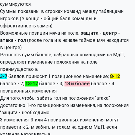
суммируются.
Суммы показаны в строках команд между таблицами
игроков (в конце - общий балл команды и
эффективность замен).
Возможные позиции мяча на поле:
защита - центр -
атака - гол
(после гола и в начале таймов мяч находится
в центре).
Разность сумм баллов, набранных командами на МдП,
определяет изменение положения на поле:
преимущество в
3-7
баллов приносит 1 позиционное изменение;
8-12
баллов - 2;
13-17
баллов - 3;
18 и более
баллов - 4
позиционных изменения.
Для того, чтобы забить гол из положения "атака"
достаточно 1-го позиционного изменения, из положения
"защита - необходимо
3 изменения. 3 или 4 позиционных изменения могут
привести к 2-м забитым голам на одном МдП, если
команда находилась в