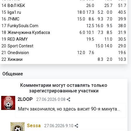
14
ВФЛ КБК
26.0
25.7
51.7
15
liga1.ru
18.0
17.3
5.2
0.0
40.5
16
ЛЧМС
15.0
8.6
9.3
7.0
39.9
17
FunkySouls.Com
12.5
16.0
9.5
38.0
18
Жемчужина Кузбасса
6.0
10.1
7.3
8.5
31.9
19
RED ARMY
19.5
11.0
30.5
20
Sport Contest
15.0
14.0
29.0
21
Onedivision
12.0
7.6
19.6
22
Хижаки
8.3
2.0
10.3
Общение
Комментарии могут оставлять только
зарегистрированные участнки
2LOOP
27.06.2026 0:08
Матч закончился, но здесь висит 90-я минута…
Sessa
27.06.2026 9:10