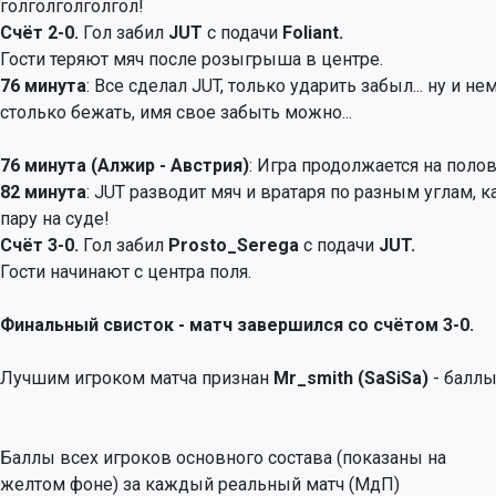
голголголголгол!
Счёт 2-0.
Гол забил
JUT
с подачи
Foliant.
Гости теряют мяч после розыгрыша в центре.
76 минута
: Все сделал JUT, только ударить забыл... ну и не
столько бежать, имя свое забыть можно...
76 минута (Алжир - Австрия)
: Игра продолжается на полов
82 минута
: JUT разводит мяч и вратаря по разным углам, 
пару на суде!
Счёт 3-0.
Гол забил
Prosto_Serega
с подачи
JUT.
Гости начинают с центра поля.
Финальный свисток - матч завершился со счётом 3-0.
Лучшим игроком матча признан
Mr_smith (SaSiSa)
- баллы
Баллы всех игроков основного состава (показаны на
желтом фоне) за каждый реальный матч (МдП)