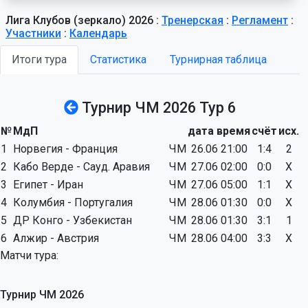
Лига Клубов (зеркало) 2026 :
Тренерская
:
Регламент
:
Участники
:
Календарь
Итоги тура
Статистика
Турнирная таблица
Турнир ЧМ 2026 Тур 6
№
МдП
дата время
счёт
исх.
1
Норвегия - Франция
ЧМ
26.06 21:00
1:4
2
2
Кабо Верде - Сауд. Аравия
ЧМ
27.06 02:00
0:0
X
3
Египет - Иран
ЧМ
27.06 05:00
1:1
X
4
Колумбия - Португалия
ЧМ
28.06 01:30
0:0
X
5
ДР Конго - Узбекистан
ЧМ
28.06 01:30
3:1
1
6
Алжир - Австрия
ЧМ
28.06 04:00
3:3
X
Матчи тура:
Турнир ЧМ 2026