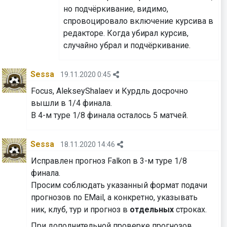
Осталось сыграть еще один матч 1/8 финала.
stas_luky
22.11.2020 23:05
Да что ж такое... Вы упрямо коверкаете
мой ник-нейм уже во второй раз...
Случайность? Не думаю! )))
Sessa
22.11.2020 23:38
Вы не поверите! Перенёс копи-пастом,
но подчёркивание, видимо,
спровоцировало включение курсива в
редакторе. Когда убирал курсив,
случайно убрал и подчёркивание.
Sessa
19.11.2020 0:45
Focus, AlekseyShalaev и Курдль досрочно
вышли в 1/4 финала.