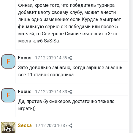
Кузбасс).
Турнир окончен. Рейтинг Лиги Чемпионов
обновлён.
Всем спасибо за участие.
Через 2 недели начинаем новый сезон.
Sessa
21.12.2020 13:43
Обновил рейтинг ЛЧ после полуфинала: на одну
строчку поднялись АФК Кузбасс и RED ARMY.
Финал, кроме того, что победитель турнира
добавит квоту своему клубу, может внести
лишь одно изменение: если Курдль выиграет
финальную серию с 3 победами или после 5
матчей, то Северное Сияние вытеснит с 3-го
места клуб SaSiSa.
Focus
17.12.2020 14:35