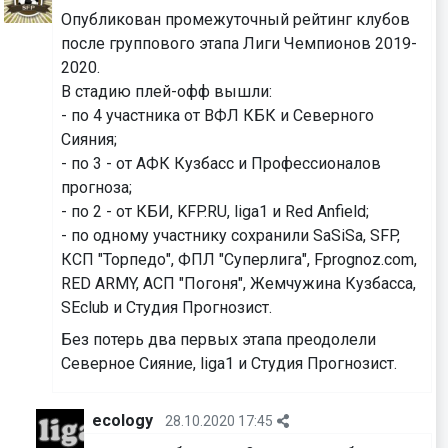
stas_luky
3.11.2020 13:45
Маленькое уточнение. stas_luky, без буквы
С перед К. :)
Sessa
3.11.2020 15:36
Спасибо, исправил. Примите мою
ошибку за пожелание удачи.
Sessa
27.10.2020 18:30
Опубликован промежуточный рейтинг клубов
после группового этапа Лиги Чемпионов 2019-
2020.
В стадию плей-офф вышли:
- по 4 участника от ВФЛ КБК и Северного
Сияния;
- по 3 - от АФК Кузбасс и Профессионалов
прогноза;