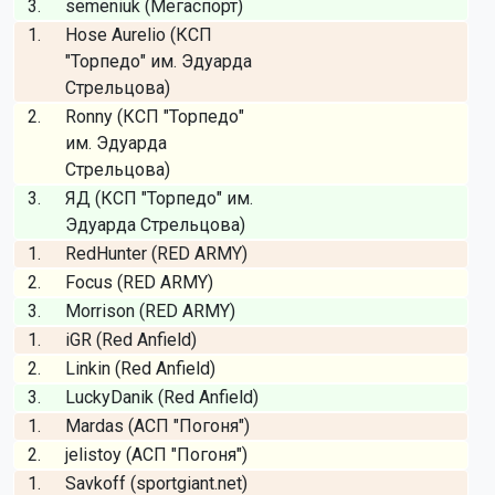
Стрельцова)
2.
Ronny (КСП "Торпедо"
им. Эдуарда
Стрельцова)
3.
ЯД (КСП "Торпедо" им.
Эдуарда Стрельцова)
1.
RedHunter (RED ARMY)
2.
Focus (RED ARMY)
3.
Morrison (RED ARMY)
1.
iGR (Red Anfield)
2.
Linkin (Red Anfield)
3.
LuckyDanik (Red Anfield)
1.
Mardas (АСП "Погоня")
2.
jelistoy (АСП "Погоня")
1.
Savkoff (sportgiant.net)
2.
varjag (sportgiant.net)
1.
Night (ФПЛ "Суперлига")