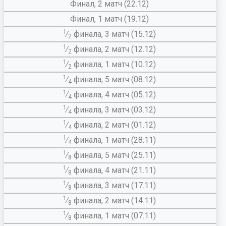
Финал, 2 матч (22.12)
Финал, 1 матч (19.12)
1
∕
финала, 3 матч (15.12)
2
1
∕
финала, 2 матч (12.12)
2
1
∕
финала, 1 матч (10.12)
2
1
∕
финала, 5 матч (08.12)
4
1
∕
финала, 4 матч (05.12)
4
1
∕
финала, 3 матч (03.12)
4
1
∕
финала, 2 матч (01.12)
4
1
∕
финала, 1 матч (28.11)
4
1
∕
финала, 5 матч (25.11)
8
1
∕
финала, 4 матч (21.11)
8
1
∕
финала, 3 матч (17.11)
8
1
∕
финала, 2 матч (14.11)
8
1
∕
финала, 1 матч (07.11)
8