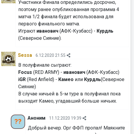
F
Зато довольно забавно, когда заранее знаешь
все 11 ставок соперника
Focus
17.12.2020 14:33
F
Да, против букмекеров достаточно тяжело
играть)).
Sessa
17.12.2020 10:37
Участники Финала определились досрочно,
поэтому ранее опубликованная программа 4
матча 1/2 финала будет использована для
первого финального матча.
Играют
иванович
(АФК-Кузбасс) -
Курдль
(Северное Сияние).
Sessa
6.12.2020 21:55