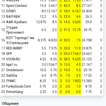
3
КЛФП "Харьков"
11.5
14.75
6
69.0
11.5
37.75
5
Чемпионат
4
15.4
12.8
6
42.5
7.083
35.283
4
Прогнозов
Красно-Белый
5
10.625
14.375
4
41.0
10.25
35.25
4
Израиль (КБИ)
6
Хищники
6.5
3.0
2
50.5
25.25
34.75
4
Жемчужина
7
9.333
9.333
3
34.0
11.333
29.999
4
Кузбасса
8
Kings Forecasts
8.5
13.75
3
23.0
7.667
29.917
4
9
Fprognoz.com
10.0
8.167
5
49.5
9.9
28.067
4
10
#MS24#
10.5
5.667
2
22.5
11.25
27.417
3
11
Sport Contest
15.0
3.667
5
42.5
8.5
27.167
3
12
ОЛФП
8.5
12.167
3
18.5
6.167
26.834
3
13
ВФЛ КБК
12.2
9.5
5
23.0
4.6
26.3
3
14
АФК-Кузбасс
12.875
8.5
4
14.5
3.625
25.0
3
Студия
15
6.5
2.5
2
31.5
15.75
24.75
3
Прогнозист
КСП "Торпедо" им.
16
8.375
8.833
4
30.0
7.5
24.708
3
Э.Стрельцова
17
RED ARMY
5.5
7.375
3
33.0
11.0
23.875
3