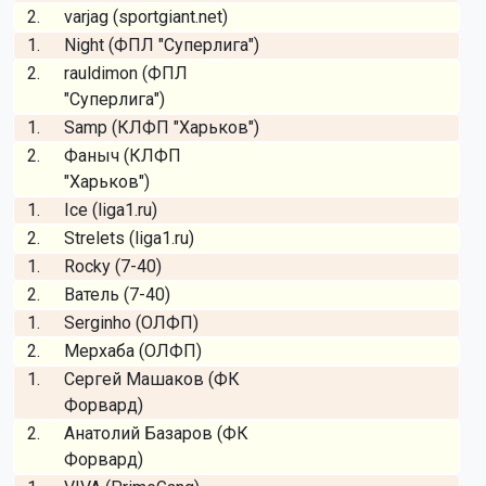
2.
rauldimon (ФПЛ
"Суперлига")
1.
Samp (КЛФП "Харьков")
2.
Фаныч (КЛФП
"Харьков")
1.
Ice (liga1.ru)
2.
Strelets (liga1.ru)
1.
Rocky (7-40)
2.
Ватель (7-40)
1.
Serginho (ОЛФП)
2.
Мерхаба (ОЛФП)
1.
Сергей Машаков (ФК
Форвард)
2.
Анатолий Базаров (ФК
Форвард)
1.
VIVA (PrimeGang)
2.
Demonnvrn (PrimeGang)
1.
Vjazmitsch (Жемчужина