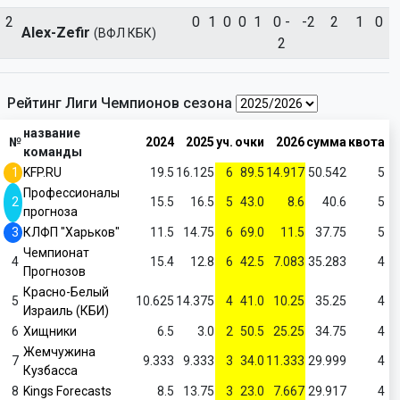
2
0
1
0
0
1
0 -
-2
2
1
0
Alex-Zefir
(ВФЛ КБК)
2
Рейтинг Лиги Чемпионов сезона
название
№
2024
2025
уч.
очки
2026
сумма
квота
команды
1
KFP.RU
19.5
16.125
6
89.5
14.917
50.542
5
Профессионалы
2
15.5
16.5
5
43.0
8.6
40.6
5
прогноза
3
КЛФП "Харьков"
11.5
14.75
6
69.0
11.5
37.75
5
Чемпионат
4
15.4
12.8
6
42.5
7.083
35.283
4
Прогнозов
Красно-Белый
5
10.625
14.375
4
41.0
10.25
35.25
4
Израиль (КБИ)
6
Хищники
6.5
3.0
2
50.5
25.25
34.75
4
Жемчужина
7
9.333
9.333
3
34.0
11.333
29.999
4
Кузбасса
8
Kings Forecasts
8.5
13.75
3
23.0
7.667
29.917
4