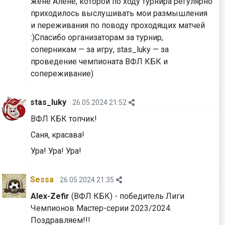
жене Алене, которой по ходу турнира регулярно
приходилось выслушивать мои размышления
и переживания по поводу проходящих матчей
:)Спасибо организаторам за турнир,
соперникам — за игру, stas_luky — за
проведение чемпионата ВФЛ КБК и
сопереживание)
stas_luky
26.05.2024 21:52
ВФЛ КБК топчик!
Саня, красава!
Ура! Ура! Ура!
Sessa
26.05.2024 21:35
Alex-Zefir
(ВФЛ КБК) - победитель Лиги
Чемпионов Мастер-серии 2023/2024.
Поздравляем!!!