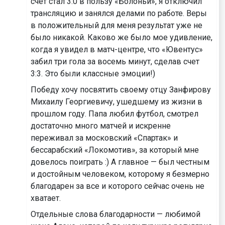
счет стал 3:0 в пользу «Болоньи», я отключил
трансляцию и занялся делами по работе. Веры
в положительный для меня результат уже не
было никакой. Каково же было мое удивление,
когда я увидел в матч-центре, что «Ювентус»
забил три гола за восемь минут, сделав счет
3:3. Это были классные эмоции!)
Победу хочу посвятить своему отцу Занфирову
Михаилу Георгиевичу, ушедшему из жизни в
прошлом году. Папа любил футбол, смотрел
достаточно много матчей и искренне
переживал за московский «Спартак» и
бессарабский «Локомотив», за который мне
довелось поиграть :) А главное — был честным
и достойным человеком, которому я безмерно
благодарен за все и которого сейчас очень не
хватает.
Отдельные слова благодарности — любимой