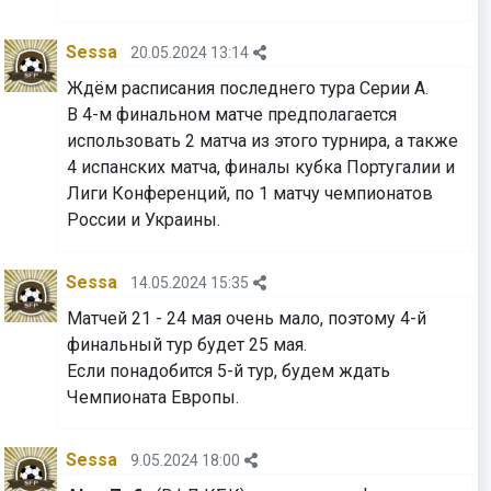
Sessa
20.05.2024 13:14
Ждём расписания последнего тура Серии А.
В 4-м финальном матче предполагается
использовать 2 матча из этого турнира, а также
4 испанских матча, финалы кубка Португалии и
Лиги Конференций, по 1 матчу чемпионатов
России и Украины.
Sessa
14.05.2024 15:35
Матчей 21 - 24 мая очень мало, поэтому 4-й
финальный тур будет 25 мая.
Если понадобится 5-й тур, будем ждать
Чемпионата Европы.
Sessa
9.05.2024 18:00