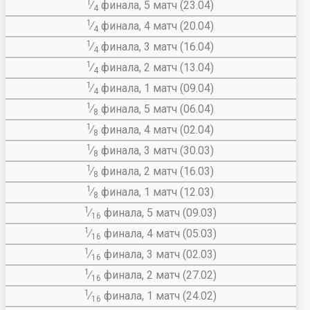
1
∕
финала, 5 матч (23.04)
4
1
∕
финала, 4 матч (20.04)
4
1
∕
финала, 3 матч (16.04)
4
1
∕
финала, 2 матч (13.04)
4
1
∕
финала, 1 матч (09.04)
4
1
∕
финала, 5 матч (06.04)
8
1
∕
финала, 4 матч (02.04)
8
1
∕
финала, 3 матч (30.03)
8
1
∕
финала, 2 матч (16.03)
8
1
∕
финала, 1 матч (12.03)
8
1
∕
финала, 5 матч (09.03)
16
1
∕
финала, 4 матч (05.03)
16
1
∕
финала, 3 матч (02.03)
16
1
∕
финала, 2 матч (27.02)
16
1
∕
финала, 1 матч (24.02)
16