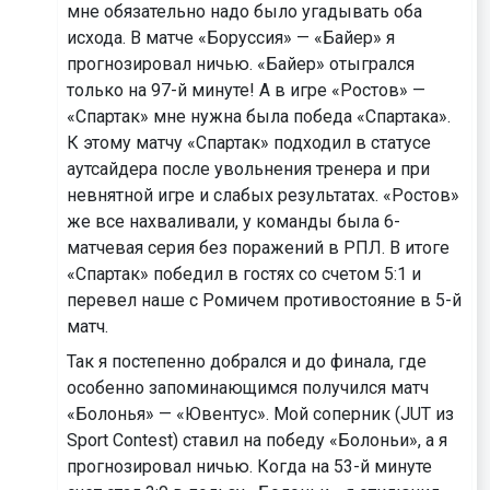
мне обязательно надо было угадывать оба
исхода. В матче «Боруссия» — «Байер» я
прогнозировал ничью. «Байер» отыгрался
только на 97-й минуте! А в игре «Ростов» —
«Спартак» мне нужна была победа «Спартака».
К этому матчу «Спартак» подходил в статусе
аутсайдера после увольнения тренера и при
невнятной игре и слабых результатах. «Ростов»
же все нахваливали, у команды была 6-
матчевая серия без поражений в РПЛ. В итоге
«Спартак» победил в гостях со счетом 5:1 и
перевел наше с Ромичем противостояние в 5-й
матч.
Так я постепенно добрался и до финала, где
особенно запоминающимся получился матч
«Болонья» — «Ювентус». Мой соперник (JUT из
Sport Contest) ставил на победу «Болоньи», а я
прогнозировал ничью. Когда на 53-й минуте