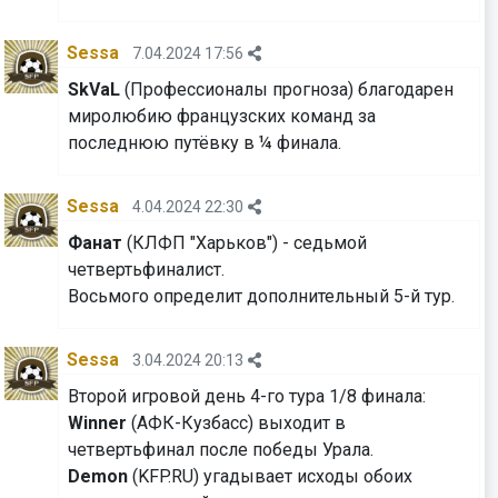
Sessa
7.04.2024 17:56
SkVaL
(Профессионалы прогноза) благодарен
миролюбию французских команд за
последнюю путёвку в ¼ финала.
Sessa
4.04.2024 22:30
Фанат
(КЛФП "Харьков") - седьмой
четвертьфиналист.
Восьмого определит дополнительный 5-й тур.
Sessa
3.04.2024 20:13
Второй игровой день 4-го тура 1/8 финала:
Winner
(АФК-Кузбасс) выходит в
четвертьфинал после победы Урала.
Demon
(KFP.RU) угадывает исходы обоих