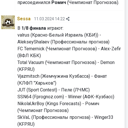
присоединился
Ромич
(Чемпионат Прогнозов).
Sessa
11.03.2024 14:22
В
1/8 финала
играют:
valrus (Красно-Белый Израиль (КБИ)) -
AlekseyShalaev (Профессионалы прогноза)
FC Temernick (Чемпионат Прогнозов) - Alex-Zefir
(ВФЛ КБК)
Total Vacuum (Чемпионат Прогнозов) - Demon
(KFP.RU)
Vjazmitsch (Жемчужина Кузбасса) - Фанат
(КЛФП "Харьков")
JUT (Sport Contest) - Пеле (ЛЧМС)
SSN64 (Fprognoz.com) - Winner (АФК-Кузбасс)
NikolaUkrBoy (Kings Forecasts) - Ромич
(Чемпионат Прогнозов)
SkVaL (Профессионалы прогноза) - Winger33
(KFP.RU)