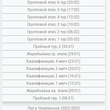
Групповой этап, 6 тур (20.02)
Групповой этап, 5 тур (17.02)
Групповой этап, 4 тур (13.02)
Групповой этап, 3 тур (10.02)
Групповой этап, 2 тур (06.02)
Групповой этап, 1 тур (03.02)
Пробный тур, 2 (30.01)
Жеребьёвка гр. этапа (29.01)
Квалификация, 4 матч (23.01)
Квалификация, 3 матч (20.01)
Квалификация, 2 матч (16.01)
Квалификация, 1 матч (13.01)
Жеребьёвка кв. этапа (09.01)
Пробный тур, 1 (06.01)
Лига Чемпионов 2022/2023