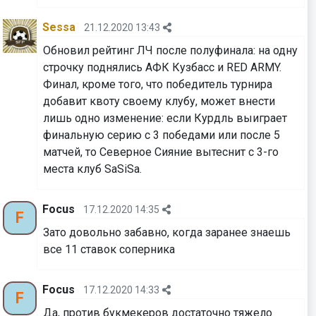
Sessa
21.12.2020 13:43
Обновил рейтинг ЛЧ после полуфинала: на одну
строчку поднялись АФК Кузбасс и RED ARMY.
Финал, кроме того, что победитель турнира
добавит квоту своему клубу, может внести
лишь одно изменение: если Курдль выиграет
финальную серию с 3 победами или после 5
матчей, то Северное Сияние вытеснит с 3-го
места клуб SaSiSa.
Focus
17.12.2020 14:35
F
Зато довольно забавно, когда заранее знаешь
все 11 ставок соперника
Focus
17.12.2020 14:33
F
Да, против букмекеров достаточно тяжело