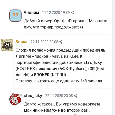
Аноним
11.12.2020 19:39
??
Добрый вечер. Орг ФФП пропал! Маякните
ему, что турнир продолжается)
Sessa
22.11.2020 22:08
Сложил полномочия предыдущий победитель
Лиги Чемпионов - valrus из КБИ. К
чертвертьфиналистам добавились
stas_luky
(ВФЛ КБК),
иванович
(АФК-Кузбасс),
iGR
(Red
Anfield) и
BROKER
(KFP.RU).
Осталось сыграть еще один матч 1/8 финала.
stas_luky
22.11.2020 23:05
Да что ж такое... Вы упрямо коверкаете
мой ник-нейм уже во второй раз...