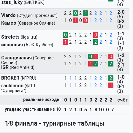
stas_luky
(ВФЛ КБК)
(4)
2-0
2 2
0
2
1
2
2
2
1
2
Viardo
(Студия Прогнозист)
(5)
1 0
1
0
0
1
2
2
1
2
0-2
Камео
(Северное Сияние)
(3)
1-1
0
2 1 2 2 1
0
2
1
2
Strelets
(liga1.ru)
(3)
1
2 1 2 2 1
2
2
1
2
1-1
иванович
(АФК-Кузбасс)
(3)
1-2
2 2 1 2
1
0
1
2
1
0
Скандинавия
(Северное
(3)
Сияние)
1 2 1 2
1
1
2
2
1
2
2-1
iGR
(Red Anfield)
(4)
1-0
BROKER
1
1
1 2 2 1
2
2
1
2
(KFP.RU)
(4)
1
1
1 2 2 1
2
2
1
1
rauldimon
(ФПЛ
0-1
"Суперлига")
(3)
реальные исходы
0 1 0 1 1 0 2 2 2 2
счёт
угадано участниками из 10
1 2 1 0 5 1 8 10 0 7
1∕8 финала - турнирные таблицы