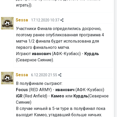
играть)).
Sessa
17.12.2020 10:37
Участники Финала определились досрочно,
поэтому ранее опубликованная программа 4
матча 1/2 финала будет использована для
первого финального матча.
Играют
иванович
(АФК-Кузбасс) -
Курдль
(Северное Сияние).
Sessa
6.12.2020 21:55
В полуфинале сыграют:
Focus
(RED ARMY) -
иванович
(АФК-Кузбасс)
iGR
(Red Anfield) -
Камео
или
Курдль
(Северное
Сияние)
В случае ничьей в 5-м туре в полуфинал пока
выходит Камео, угадавший больше ничьих.