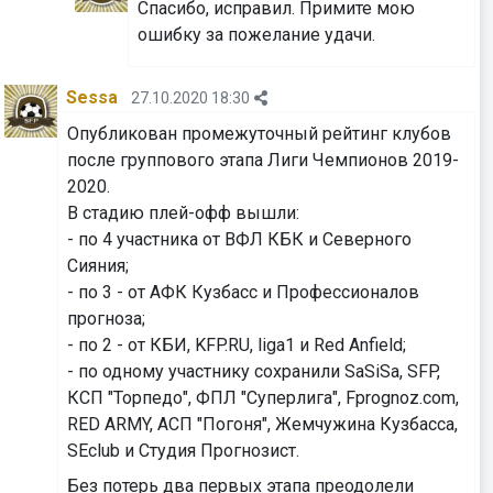
Спасибо, исправил. Примите мою
ошибку за пожелание удачи.
Sessa
27.10.2020 18:30
Опубликован промежуточный рейтинг клубов
после группового этапа Лиги Чемпионов 2019-
2020.
В стадию плей-офф вышли:
- по 4 участника от ВФЛ КБК и Северного
Сияния;
- по 3 - от АФК Кузбасс и Профессионалов
прогноза;
- по 2 - от КБИ, KFP.RU, liga1 и Red Anfield;
- по одному участнику сохранили SaSiSa, SFP,
КСП "Торпедо", ФПЛ "Суперлига", Fprognoz.com,
RED ARMY, АСП "Погоня", Жемчужина Кузбасса,
SEclub и Студия Прогнозист.
Без потерь два первых этапа преодолели