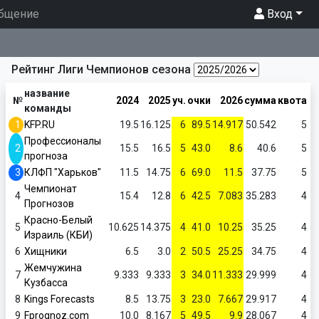
бщение
Вход
Рейтинг Лиги Чемпионов сезона
название
№
2024
2025
уч.
очки
2026
сумма
квота
команды
1
KFP.RU
19.5
16.125
6
89.5
14.917
50.542
5
Профессионалы
2
15.5
16.5
5
43.0
8.6
40.6
5
прогноза
3
КЛФП "Харьков"
11.5
14.75
6
69.0
11.5
37.75
5
Чемпионат
4
15.4
12.8
6
42.5
7.083
35.283
4
Прогнозов
Красно-Белый
5
10.625
14.375
4
41.0
10.25
35.25
4
Израиль (КБИ)
6
Хищники
6.5
3.0
2
50.5
25.25
34.75
4
Жемчужина
7
9.333
9.333
3
34.0
11.333
29.999
4
Кузбасса
8
Kings Forecasts
8.5
13.75
3
23.0
7.667
29.917
4
9
Fprognoz.com
10.0
8.167
5
49.5
9.9
28.067
4