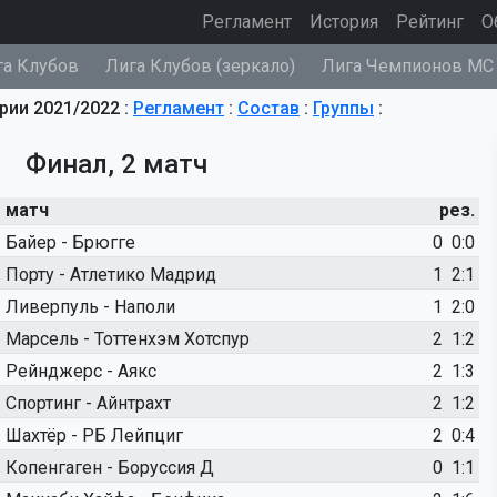
(current)
Регламент
История
Рейтинг
О
га Клубов
Лига Клубов (зеркало)
Лига Чемпионов МС
рии 2021/2022 :
Регламент
:
Состав
:
Группы
:
Финал, 2 матч
матч
рез.
Байер - Брюгге
0
0:0
Порту - Атлетико Мадрид
1
2:1
Ливерпуль - Наполи
1
2:0
Марсель - Тоттенхэм Хотспур
2
1:2
Рейнджерс - Аякс
2
1:3
Спортинг - Айнтрахт
2
1:2
Шахтёр - РБ Лейпциг
2
0:4
Копенгаген - Боруссия Д
0
1:1