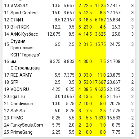
10
#MS24#
10.5
5.667
2
22.5
11.25
27.417
3
11
Sport Contest
15.0
3.667
5
42.5
8.5
27.167
3
12
ОЛФП
8.5
12.167
3
18.5
6.167
26.834
3
13
ВФЛ КБК
12.2
9.5
5
23.0
4.6
26.3
3
14
АФК-Кузбасс
12.875
8.5
4
14.5
3.625
25.0
3
Студия
15
6.5
2.5
2
31.5
15.75
24.75
3
Прогнозист
КСП "Торпедо"
16
им.
8.375
8.833
4
30.0
7.5
24.708
3
Э.Стрельцова
17
RED ARMY
5.5
7.375
3
33.0
11.0
23.875
3
18
SFP
2.5
3.5
3
53.0
17.667
23.667
2
19
VOON.RU
4.25
8.25
4
38.5
9.625
22.125
2
20
liga1.ru
3.0
13.667
3
13.5
4.5
21.167
2
21
Onedivision
10.0
5.75
2
10.0
5.0
20.75
2
22
SaSiSa
6.0
8.75
3
7.5
2.5
17.25
2
23
ЛЧМС
8.25
5.5
3
5.5
1.833
15.583
2
24
FunkySouls.Com
5.75
2.0
2
2.0
1.0
8.75
2
25
PrimeGang
2.25
5.5
2
0.0
0.0
7.75
2