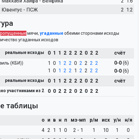
Маккаби Хайфа - Бенфика
2
1:6
Ювентус - ПСЖ
2
1:2
тура
пропущенные
мячи,
угаданные
обеими сторонами исходы
количество угаданных исходов
реальные исходы
0 1 1 2 2 2 2 0 2 2
счёт
0-0
(6)
1 0
1
2
2
0
2
2
2
2
аиль (КБИ))
1 0
1
2
2
1
2
2
2
2
0-0
(6)
реальные исходы
0 1 1 2 2 2 2 0 2 2
счёт
но участниками из 2
0 0 2 2 2 0 2 0 2 2
ые таблицы
о
и
в
н
п
мз-мп
р/м
исх
у/н
н/я
4
2
1
1
0
2 - 1
1
10
1
0