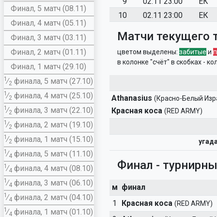
9
02.11 23:00
ЕК
Финал, 5 матч (08.11)
10
02.11 23:00
ЕК
Финал, 4 матч (05.11)
Матчи текущего 
Финал, 3 матч (03.11)
Финал, 2 матч (01.11)
цветом выделены:
забитые
и
в колонке "счёт" в скобках - 
Финал, 1 матч (29.10)
1
∕
финала, 5 матч (27.10)
2
1
∕
финала, 4 матч (25.10)
Athanasius
2
(Красно-Белый Изр
1
∕
финала, 3 матч (22.10)
Красная коса
(RED ARMY)
2
1
∕
финала, 2 матч (19.10)
2
1
∕
финала, 1 матч (15.10)
угада
2
1
∕
финала, 5 матч (11.10)
4
Финал - турнирн
1
∕
финала, 4 матч (08.10)
4
1
∕
финала, 3 матч (06.10)
4
м
финал
1
∕
финала, 2 матч (04.10)
4
1
Красная коса
(RED ARMY)
1
∕
финала, 1 матч (01.10)
4