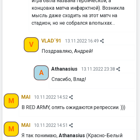
игра была названа героической, а
концовка матча инфарктной). Возникла
мысль даже сходить на этот матч на
стадион, но не собрался впопыхах…
VLAD´91
13.11.2022 16:49
V
Поздравляю, Андрей!
Athanasius
13.11.2022 23:38
A
Спасибо, Влад!
MAI
10.11.2022 14:52
M
В RED ARMY, опять ожидаются репрессии. )))
MAI
10.11.2022 14:51
M
Я так понимаю,
Athanasius
(Красно-Белый