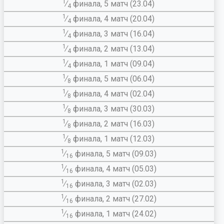
1
∕
финала, 5 матч (23.04)
4
1
∕
финала, 4 матч (20.04)
4
1
∕
финала, 3 матч (16.04)
4
1
∕
финала, 2 матч (13.04)
4
1
∕
финала, 1 матч (09.04)
4
1
∕
финала, 5 матч (06.04)
8
1
∕
финала, 4 матч (02.04)
8
1
∕
финала, 3 матч (30.03)
8
1
∕
финала, 2 матч (16.03)
8
1
∕
финала, 1 матч (12.03)
8
1
∕
финала, 5 матч (09.03)
16
1
∕
финала, 4 матч (05.03)
16
1
∕
финала, 3 матч (02.03)
16
1
∕
финала, 2 матч (27.02)
16
1
∕
финала, 1 матч (24.02)
16