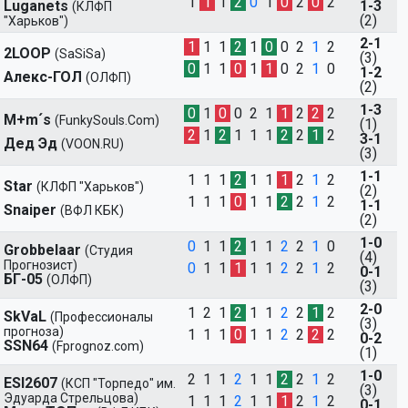
1
1
1
2
0
1
0
2
0
2
Luganets
1-3
(КЛФП
(2)
"Харьков")
2-1
1
1 1
2
1
0
0 2
1
2
2LOOP
(SaSiSa)
(3)
0
1 1
0
1
1
0 2
1
0
1-2
Алекс-ГОЛ
(ОЛФП)
(2)
1-3
0
1
0
0 2 1
1
2
2
2
M+m´s
(FunkySouls.Com)
(1)
2
1
2
1 1 1
2
2
1
2
3-1
Дед Эд
(VOON.RU)
(3)
1-1
1 1 1
2
1 1
1
2
1
2
Star
(КЛФП "Харьков")
(2)
1 1 1
0
1 1
2
2
1
2
1-1
Snaiper
(ВФЛ КБК)
(2)
1-0
0
1 1
2
1 1
2
2
1
0
Grobbelaar
(Студия
(4)
Прогнозист)
0
1 1
1
1 1
2
2
1
2
0-1
БГ-05
(ОЛФП)
(3)
2-0
1 2 1
2
1 1
2
2
1
2
SkVaL
(Профессионалы
(3)
прогноза)
1 1 1
0
1 1
2
2
2
2
0-2
SSN64
(Fprognoz.com)
(1)
1-0
2 1 1
2
1 1
2
2
1
2
ESI2607
(КСП "Торпедо" им.
(3)
Эдуарда Стрельцова)
1 1 1
2
1 1
1
2
1
2
0-1