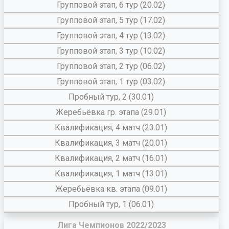
Групповой этап, 6 тур (20.02)
Групповой этап, 5 тур (17.02)
Групповой этап, 4 тур (13.02)
Групповой этап, 3 тур (10.02)
Групповой этап, 2 тур (06.02)
Групповой этап, 1 тур (03.02)
Пробный тур, 2 (30.01)
Жеребьёвка гр. этапа (29.01)
Квалификация, 4 матч (23.01)
Квалификация, 3 матч (20.01)
Квалификация, 2 матч (16.01)
Квалификация, 1 матч (13.01)
Жеребьёвка кв. этапа (09.01)
Пробный тур, 1 (06.01)
Лига Чемпионов 2022/2023