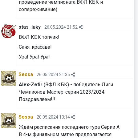
проведение чемпионата ВФЛ КБК и
сопереживание)
stas_luky
26.05.2024 21:52
ВФЛ КБК топчик!
Саня, красава!
Ура! Ура! Ура!
Sessa
26.05.2024 21:35
Alex-Zefir
(ВФЛ КБК) - победитель Лиги
Чемпионов Мастер-серии 2023/2024.
Поздравляем!!!
Sessa
20.05.2024 13:14
Ждём расписания последнего тура Серии А.
В 4-м финальном матче предполагается