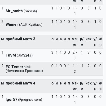
мп
м
н
я
1
1
1
0
1
0
1 -
0
3
1
0
Mr_smith
(SaSiSa)
1
2
1
1
0
1
0
1 -
0
3
1
0
Winner
(АФК-Кузбасс)
1
м
пробный матч 3
о
и
в
н
п
мз-
р/
исх
у/
н/
мп
м
н
я
1
3
1
1
0
0
2 -
1
3
0
0
FKSM
(#MS24#)
1
2
0
1
0
0
1
1 -
-1
2
0
0
FC Temernick
(Чемпионат Прогнозов)
2
м
пробный матч 4
о
и
в
н
п
мз-
р/
исх
у/
н/
мп
м
н
я
1
1
1
0
1
0
1 -
0
3
0
0
Igor57
(Fprognoz.com)
1