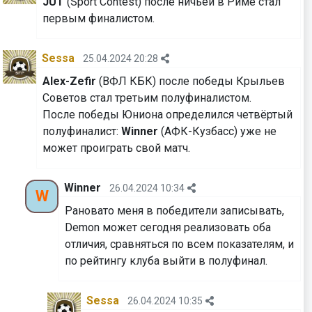
JUT
(Sport Contest) после ничьей в Риме стал
первым финалистом.
Sessa
25.04.2024 20:28
Alex-Zefir
(ВФЛ КБК) после победы Крыльев
Советов стал третьим полуфиналистом.
После победы Юниона определился четвёртый
полуфиналист:
Winner
(АФК-Кузбасс) уже не
может проиграть свой матч.
Winner
26.04.2024 10:34
W
Рановато меня в победители записывать,
Demon может сегодня реализовать оба
отличия, сравняться по всем показателям, и
по рейтингу клуба выйти в полуфинал.
Sessa
26.04.2024 10:35