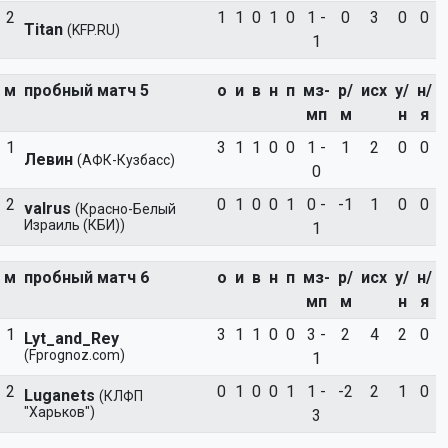
2
1
1
0
1
0
1 -
0
3
0
0
Titan
(KFP.RU)
1
м
пробный матч 5
о
и
в
н
п
мз-
р/
исх
у/
н/
мп
м
н
я
1
3
1
1
0
0
1 -
1
2
0
0
Левин
(АФК-Кузбасс)
0
2
0
1
0
0
1
0 -
-1
1
0
0
valrus
(Красно-Белый
Израиль (КБИ))
1
м
пробный матч 6
о
и
в
н
п
мз-
р/
исх
у/
н/
мп
м
н
я
1
3
1
1
0
0
3 -
2
4
2
0
Lyt_and_Rey
(Fprognoz.com)
1
2
0
1
0
0
1
1 -
-2
2
1
0
Luganets
(КЛФП
"Харьков")
3