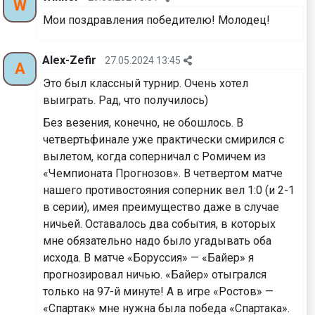
W
Мои поздравления победителю! Молодец!
Alex-Zefir
27.05.2024 13:45
A
Это был классный турнир. Очень хотел
выиграть. Рад, что получилось)
Без везения, конечно, не обошлось. В
четвертьфинале уже практически смирился с
вылетом, когда соперничал с Ромичем из
«Чемпионата Прогнозов». В четвертом матче
нашего противостояния соперник вел 1:0 (и 2-1
в серии), имея преимущество даже в случае
ничьей. Оставалось два события, в которых
мне обязательно надо было угадывать оба
исхода. В матче «Боруссия» — «Байер» я
прогнозировал ничью. «Байер» отыгрался
только на 97-й минуте! А в игре «Ростов» —
«Спартак» мне нужна была победа «Спартака».