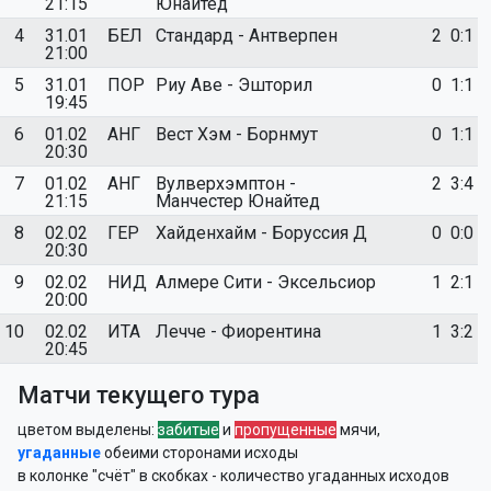
21:15
Юнайтед
4
31.01
БЕЛ
Стандард - Антверпен
2
0:1
21:00
5
31.01
ПОР
Риу Аве - Эшторил
0
1:1
19:45
6
01.02
АНГ
Вест Хэм - Борнмут
0
1:1
20:30
7
01.02
АНГ
Вулверхэмптон -
2
3:4
21:15
Манчестер Юнайтед
8
02.02
ГЕР
Хайденхайм - Боруссия Д
0
0:0
20:30
9
02.02
НИД
Алмере Сити - Эксельсиор
1
2:1
20:00
10
02.02
ИТА
Лечче - Фиорентина
1
3:2
20:45
Матчи текущего тура
цветом выделены:
забитые
и
пропущенные
мячи,
угаданные
обеими сторонами исходы
в колонке "счёт" в скобках - количество угаданных исходов