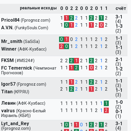
реальные исходы
0 0 2 2 0 0 2 0 1 1
счёт
3-1
1
1
2
2
1 1
2
2
1
2
Pricol84
(Fprognoz.com)
(4)
1
0
1
2
1 1
1
2
0
2
1-3
A.V.N.
(FunkySouls.Com)
(2)
1-1
0
1
0
2
1 1 1 2
1
2
Mr_smith
(SaSiSa)
(3)
2
0
1
2
1 1 1 2
1
2
1-1
Winner
(АФК-Кузбасс)
(3)
2-1
FKSM
2 2
2
1
2 1
2
2
1
2
(#MS24#)
(3)
1 1
1
2
1 1
0
2
1
2
FC Temernick
(Чемпионат
1-2
Прогнозов)
(2)
1-1
1 1
1
2
1 1
2
2
1
2
Igor57
(Fprognoz.com)
(3)
2 1
2
2
1 1
1
2
1
2
1-1
Titan
(KFP.RU)
(3)
1-0
Левин
1 1 1 1 1 1 1 1
1
1
(АФК-Кузбасс)
(2)
1 1 1 1 1 1 1 2
1
2
valrus
(Красно-Белый
0-1
Израиль (КБИ))
(1)
Lyt_and_Rey
3-1
1
0
1
1
0
1
2
2
1
2
(4)
(Fprognoz.com)